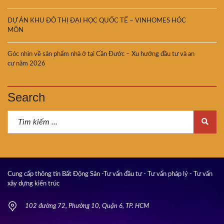
DỰ ÁN KHU ĐÔ THỊ ĐẠI HỌC QUỐC TẾ – VINHOMES HÓC
MÔN
Góc nhìn về sản phẩm nhà ở tại Cần Đước – Xu hướng đầu tư và an
cư năm 2026
Search
Cung cấp thông tin Bất Động Sản -Tư vấn đầu tư - Tư vấn pháp lý - Tư vấn
xây dựng kiến trúc
102 đường 72, Phường 10, Quận 6, TP. HCM