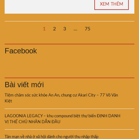
XEM THÊM
1
2
3
…
75
Facebook
Bài viết mới
Tiệm chăm sóc sức khỏe An An, chung cư Akari City – 77 Võ Văn
Kiệt
LAGOONIA LEGACY – khu compound biệt thự biển ĐỊNH DANH
VỊ THẾ CHỦ NHÂN DẪN ĐẦU
Tản mạn về nhà ở xã hội dành cho người thu nhập thấp