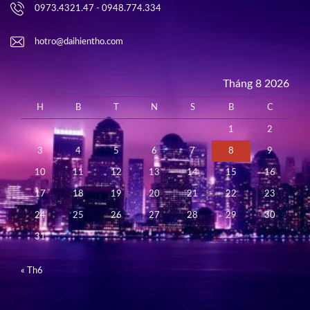
0973.4321.47 - 0948.774.334
hotro@daihientho.com
Tháng 8 2026
H
B
T
N
S
B
C
1
2
3
4
5
6
7
8
9
10
11
12
13
14
15
16
17
18
19
20
21
22
23
24
25
26
27
28
29
30
31
« Th6