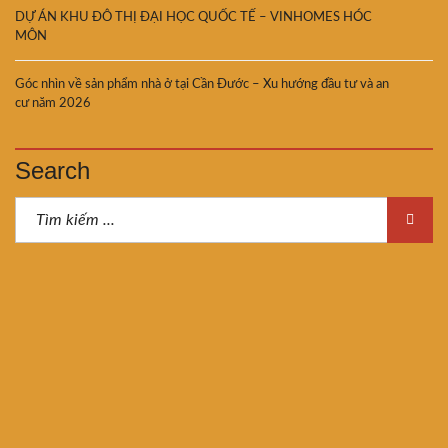
DỰ ÁN KHU ĐÔ THỊ ĐẠI HỌC QUỐC TẾ – VINHOMES HÓC
MÔN
Góc nhìn về sản phẩm nhà ở tại Cần Đước – Xu hướng đầu tư và an
cư năm 2026
Search
Cung cấp thông tin Bất Động Sản -Tư vấn đầu tư - Tư vấn pháp lý - Tư vấn
xây dựng kiến trúc
102 đường 72, Phường 10, Quận 6, TP. HCM
0973.4321.47 - 0948.774.334