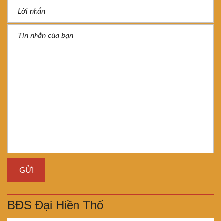
BĐS Đại Hiền Thổ