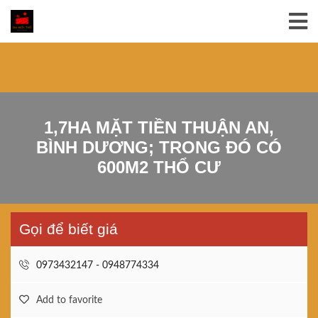
1,7HA MẶT TIỀN THUẬN AN,
BÌNH DƯƠNG; TRONG ĐÓ CÓ
600M2 THỔ CƯ
Gọi để biết giá
0973432147 - 0948774334
Add to favorite