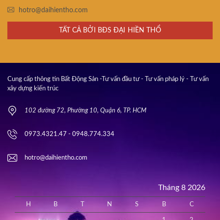
hotro@daihientho.com
TẤT CẢ BỞI BĐS ĐẠI HIỀN THỔ
Cung cấp thông tin Bất Động Sản -Tư vấn đầu tư - Tư vấn pháp lý - Tư vấn
xây dựng kiến trúc
102 đường 72, Phường 10, Quận 6, TP. HCM
0973.4321.47 - 0948.774.334
hotro@daihientho.com
Tháng 8 2026
H
B
T
N
S
B
C