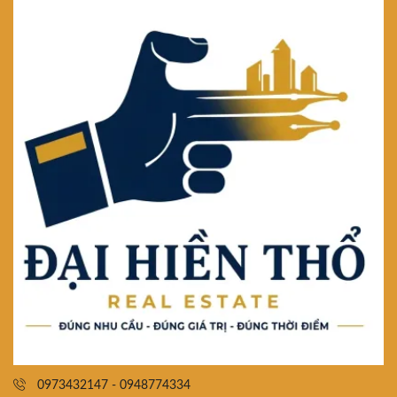
0973432147 - 0948774334