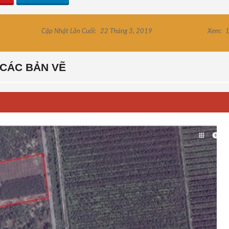
Cập Nhật Lần Cuối:
22 Tháng 3, 2019
Xem:
1
CÁC BẢN VẼ