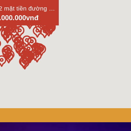
Bán lô đất 2 mặt tiền đường Tam Tân, Thái Mỹ, Củ Chi, đối diện kênh Thầy Kai, diện tích 3000m2
.000.000vnđ