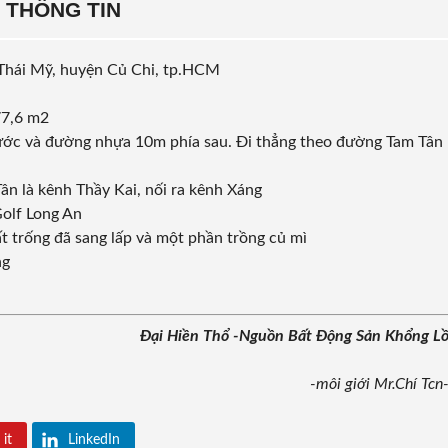
THÔNG TIN
ã Thái Mỹ, huyện Củ Chi, tp.HCM
77,6 m2
trước và đường nhựa 10m phía sau. Đi thẳng theo đường Tam Tân
ân là kênh Thầy Kai, nối ra kênh Xáng
Golf Long An
ất trống đã sang lấp và một phần trồng củ mì
ng
Đại Hiền Thổ -Nguồn Bất Động Sản Khổng L
-môi giới Mr.Chí Tcn
 it
LinkedIn