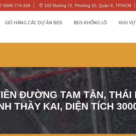
7 0948-774-334
102 Đường 72, Phường 10, Quận 6, TP.HCM
GIỎ HÀNG CÁC DỰ ÁN BĐS
BĐS KHỔNG LỒ
KHU VỰ
IỀN ĐƯỜNG TAM TÂN, THÁI M
NH THẦY KAI, DIỆN TÍCH 300