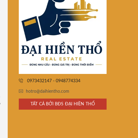
0973432147 - 0948774334
hotro@daihientho.com
ồ
TẤT CẢ BỞI BĐS ĐẠI HIỀN THỔ
-