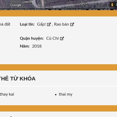
hà đất
Loại tin:
Gấp!
,
Rao bán
Quận huyện:
Củ Chi
Năm:
2018
THẺ TỪ KHÓA
thay kai
thai my