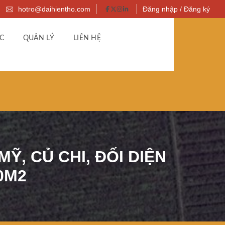
hotro@daihientho.com
Đăng nhập / Đăng ký
C
QUẢN LÝ
LIÊN HỆ
Ỹ, CỦ CHI, ĐỐI DIỆN
0M2