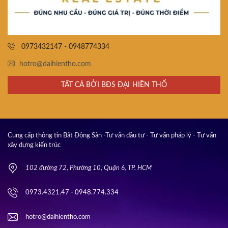
0973432147 - 0948774334
hotro@daihientho.com
TẤT CẢ BỞI BĐS ĐẠI HIỀN THỔ
Cung cấp thông tin Bất Động Sản -Tư vấn đầu tư - Tư vấn pháp lý - Tư vấn
xây dựng kiến trúc
102 đường 72, Phường 10, Quận 6, TP. HCM
0973.4321.47 - 0948.774.334
hotro@daihientho.com