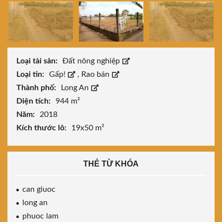
Loại tài sản:
Đất nông nghiệp
Loại tin:
Gấp!
,
Rao bán
Thành phố:
Long An
Diện tích:
944 m²
Năm:
2018
Kích thước lô:
19x50 m²
THẺ TỪ KHÓA
can giuoc
long an
phuoc lam