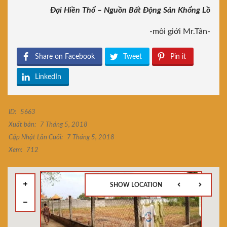
Đại Hiền Thổ – Nguồn Bất Động Sản Khổng Lồ
-môi giới Mr.Tân-
Share on Facebook
Tweet
Pin it
LinkedIn
ID:
5663
Xuất bản:
7 Tháng 5, 2018
Cập Nhật Lần Cuối:
7 Tháng 5, 2018
Xem:
712
SHOW LOCATION