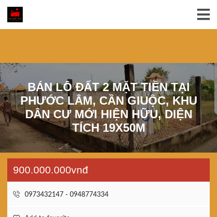
BÁN LÔ ĐẤT 2 MẶT TIỀN TẠI
PHƯỚC LÂM, CẦN GIUỘC, KHU
DÂN CƯ MỚI HIỆN HỮU, DIỆN
TÍCH 19X50M
900.000.000vnđ
0973432147 - 0948774334