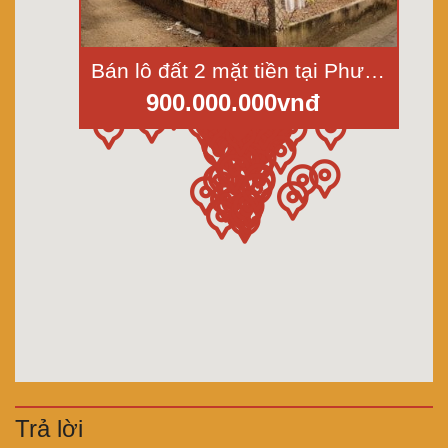
Bán lô đất 2 mặt tiền tại Phước Lâm, Cần Giuộc, khu dân cư mới hiện hữu, diện tích 19x50m
900.000.000vnđ
Trả lời