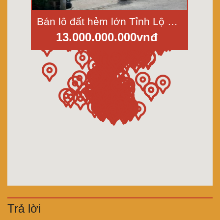
Bán lô đất hẻm lớn Tỉnh Lộ 10, Bình Trị Đông, Bình Tân, diện tích 495m2 giá 13 tỷ
13.000.000.000vnđ
Trả lời