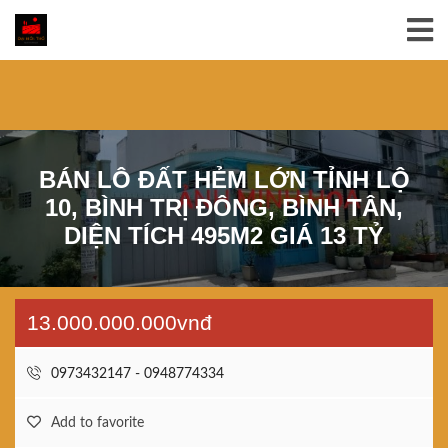
BÁN LÔ ĐẤT HẺM LỚN TỈNH LỘ
10, BÌNH TRỊ ĐÔNG, BÌNH TÂN,
DIỆN TÍCH 495M2 GIÁ 13 TỶ
13.000.000.000vnđ
0973432147 - 0948774334
Add to favorite