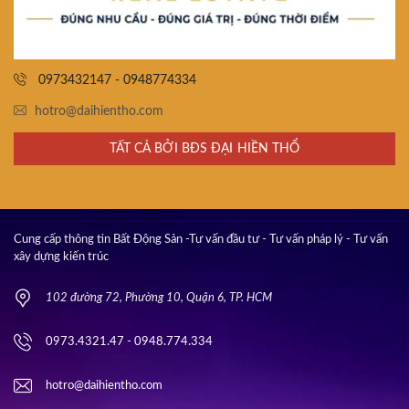
0973432147 - 0948774334
hotro@daihientho.com
TẤT CẢ BỞI BĐS ĐẠI HIỀN THỔ
Cung cấp thông tin Bất Động Sản -Tư vấn đầu tư - Tư vấn pháp lý - Tư vấn
xây dựng kiến trúc
102 đường 72, Phường 10, Quận 6, TP. HCM
0973.4321.47 - 0948.774.334
hotro@daihientho.com