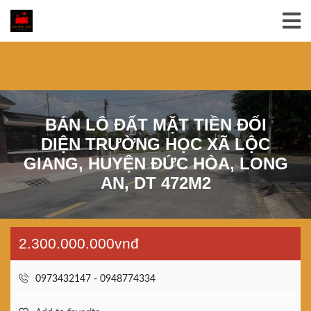
BÁN LÔ ĐẤT MẶT TIỀN ĐỐI
DIỆN TRƯỜNG HỌC XÃ LỘC
GIANG, HUYỆN ĐỨC HÒA, LONG
AN, DT 472M2
2.300.000.000vnđ
0973432147 - 0948774334