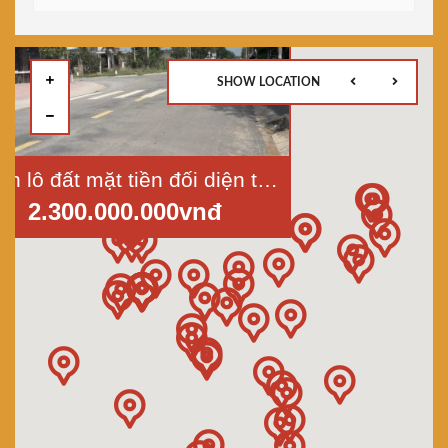
SHOW LOCATION
Bán lô đất mặt tiền đối diện trường học xã Lộc Giang, huyện Đức Hòa, Long An, dt 472m2
2.300.000.000vnđ