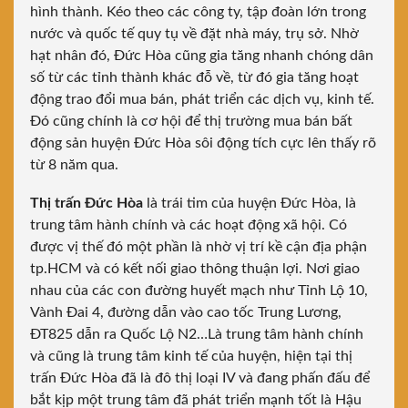
hình thành. Kéo theo các công ty, tập đoàn lớn trong
nước và quốc tế quy tụ về đặt nhà máy, trụ sở. Nhờ
hạt nhân đó, Đức Hòa cũng gia tăng nhanh chóng dân
số từ các tỉnh thành khác đỗ về, từ đó gia tăng hoạt
động trao đổi mua bán, phát triển các dịch vụ, kinh tế.
Đó cũng chính là cơ hội để thị trường mua bán bất
động sản huyện Đức Hòa sôi động tích cực lên thấy rõ
từ 8 năm qua.
Thị trấn Đức Hòa
là trái tim của huyện Đức Hòa, là
trung tâm hành chính và các hoạt động xã hội. Có
được vị thế đó một phần là nhờ vị trí kề cận địa phận
tp.HCM và có kết nối giao thông thuận lợi. Nơi giao
nhau của các con đường huyết mạch như Tỉnh Lộ 10,
Vành Đai 4, đường dẫn vào cao tốc Trung Lương,
ĐT825 dẫn ra Quốc Lộ N2…Là trung tâm hành chính
và cũng là trung tâm kinh tế của huyện, hiện tại thị
trấn Đức Hòa đã là đô thị loại IV và đang phấn đấu để
bắt kịp một trung tâm đã phát triển mạnh tốt là Hậu