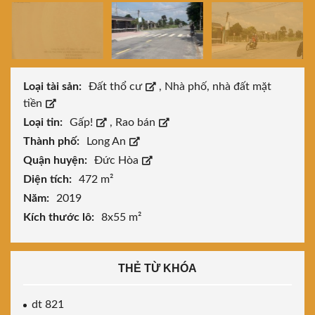
Loại tài sản:
Đất thổ cư
,
Nhà phố, nhà đất mặt
tiền
Loại tin:
Gấp!
,
Rao bán
Thành phố:
Long An
Quận huyện:
Đức Hòa
Diện tích:
472 m²
Năm:
2019
Kích thước lô:
8x55 m²
THẺ TỪ KHÓA
dt 821