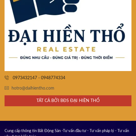
0973432147 - 0948774334
hotro@daihientho.com
TẤT CẢ BỞI BĐS ĐẠI HIỀN THỔ
Cung cấp thông tin Bất Động Sản -Tư vấn đầu tư - Tư vấn pháp lý - Tư vấn