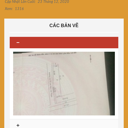
Cập Nhật Lần Cuối:
23 Tháng 12, 2020
Xem:
1316
CÁC BẢN VẼ