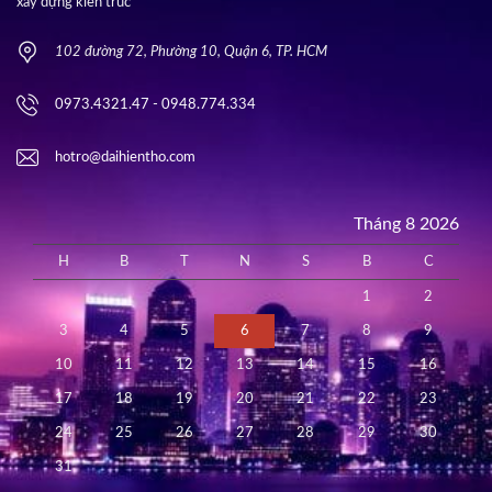
xây dựng kiến trúc
102 đường 72, Phường 10, Quận 6, TP. HCM
0973.4321.47 - 0948.774.334
hotro@daihientho.com
Tháng 8 2026
H
B
T
N
S
B
C
1
2
3
4
5
6
7
8
9
10
11
12
13
14
15
16
17
18
19
20
21
22
23
24
25
26
27
28
29
30
31