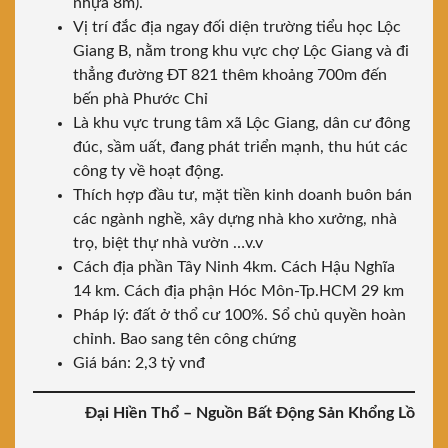
nhựa 8m).
Vị trí đắc địa ngay đối diện trường tiểu học Lộc
Giang B, nằm trong khu vực chợ Lộc Giang và đi
thẳng đường ĐT 821 thêm khoảng 700m đến
bến phà Phước Chỉ
Là khu vực trung tâm xã Lộc Giang, dân cư đông
đúc, sầm uất, đang phát triển mạnh, thu hút các
công ty về hoạt động.
Thích hợp đầu tư, mặt tiền kinh doanh buôn bán
các ngành nghề, xây dựng nhà kho xưởng, nhà
trọ, biệt thự nhà vườn …v.v
Cách địa phần Tây Ninh 4km. Cách Hậu Nghĩa
14 km. Cách địa phận Hóc Môn-Tp.HCM 29 km
Pháp lý: đất ở thổ cư 100%. Sổ chủ quyền hoàn
chỉnh. Bao sang tên công chứng
Giá bán: 2,3 tỷ vnđ
Đại Hiền Thổ – Nguồn Bất Động Sản Khổng Lồ