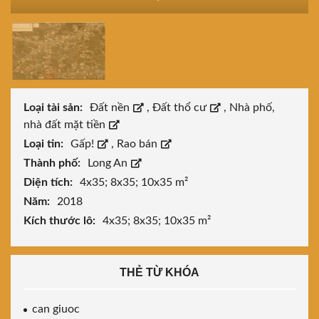
Loại tài sản:
Đất nền
,
Đất thổ cư
,
Nhà phố,
nhà đất mặt tiền
Loại tin:
Gấp!
,
Rao bán
Thành phố:
Long An
Diện tích:
4x35; 8x35; 10x35 m²
Năm:
2018
Kích thước lô:
4x35; 8x35; 10x35 m²
THẺ TỪ KHÓA
can giuoc