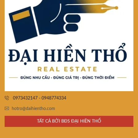
0973432147 - 0948774334
hotro@daihientho.com
TẤT CẢ BỞI BĐS ĐẠI HIỀN THỔ