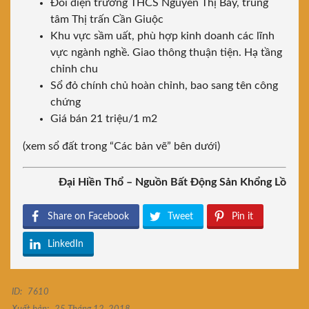
Đối diện trường THCS Nguyễn Thị Bảy, trung
tâm Thị trấn Cần Giuộc
Khu vực sầm uất, phù hợp kinh doanh các lĩnh
vực ngành nghề. Giao thông thuận tiện. Hạ tầng
chỉnh chu
Sổ đỏ chính chủ hoàn chỉnh, bao sang tên công
chứng
Giá bán 21 triệu/1 m2
(xem sổ đất trong “Các bản vẽ” bên dưới)
Đại Hiền Thổ – Nguồn Bất Động Sản Khổng Lồ
Share on Facebook
Tweet
Pin it
LinkedIn
ID:
7610