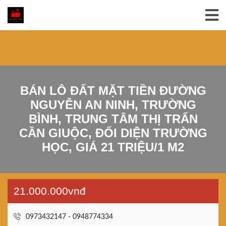
BÁN LÔ ĐẤT MẶT TIỀN ĐƯỜNG
NGUYỄN AN NINH, TRƯỜNG
BÌNH, TRUNG TÂM THỊ TRẤN
CẦN GIUỘC, ĐỐI DIỆN TRƯỜNG
HỌC, GIÁ 21 TRIỆU/1 M2
21.000.000vnđ
0973432147 - 0948774334