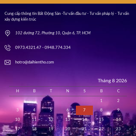
Cung cấp thông tin Bất Động Sản -Tư vấn đầu tư - Tư vấn pháp lý - Tư vấn
xây dựng kiến trúc
102 đường 72, Phường 10, Quận 6, TP. HCM
0973.4321.47 - 0948.774.334
hotro@daihientho.com
Tháng 8 2026
H
B
T
N
S
B
C
1
2
3
4
5
6
7
8
9
10
11
12
13
14
15
16
17
18
19
20
21
22
23