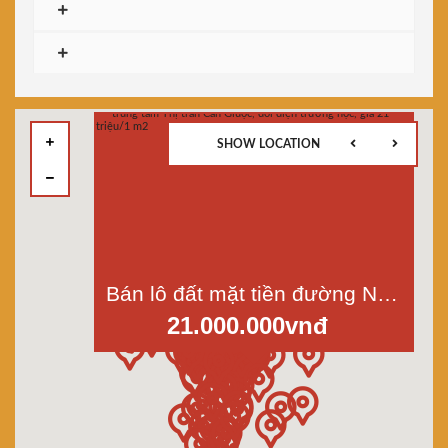
SHOW LOCATION
Bán lô đất mặt tiền đường Nguyễn An Ninh, Trường Bình, trung tâm Thị trấn Cần Giuộc, đối diện trường học, giá 21 triệu/1 m2
21.000.000vnđ