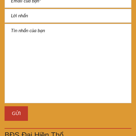
BĐS Đại Hiền Thổ