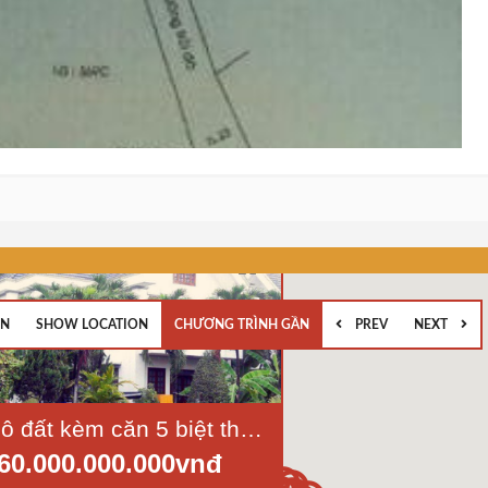
EN
SHOW LOCATION
CHƯƠNG TRÌNH GẦN
PREV
NEXT
Bán lô đất kèm căn 5 biệt thự mặt tiền An Phú-quận 2 diện tích 3100m2
60.000.000.000vnđ