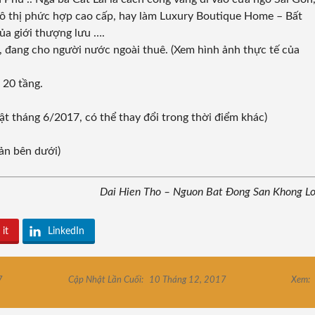
 đô thị phức hợp cao cấp, hay làm Luxury Boutique Home – Bất
của giới thượng lưu ….
p, đang cho người nước ngoài thuê. (Xem hình ảnh thực tế của
 20 tầng.
hật tháng 6/2017, có thể thay đổi trong thời điểm khác)
ản bên dưới)
Dai Hien Tho – Nguon Bat Đong San Khong L
 it
LinkedIn
7
Cập Nhật Lần Cuối:
10 Tháng 12, 2017
Xem: