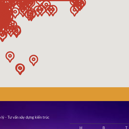
 lý - Tư vấn xây dựng kiến trúc
H
B
T