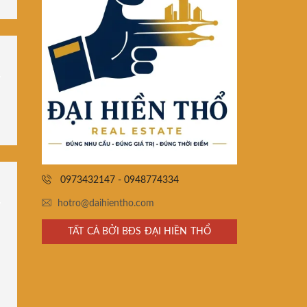
0973432147 - 0948774334
hotro@daihientho.com
TẤT CẢ BỞI BĐS ĐẠI HIỀN THỔ
,