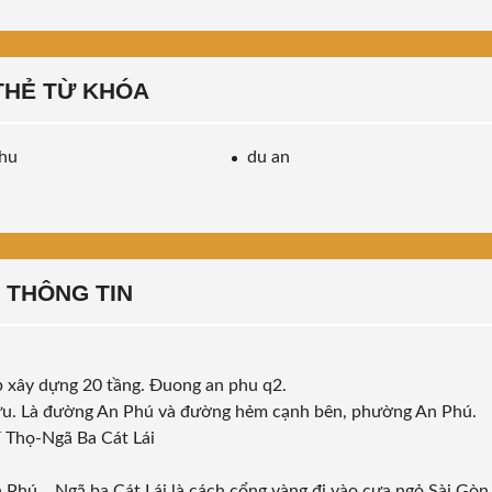
THẺ TỪ KHÓA
thu
du an
THÔNG TIN
p xây dựng 20 tầng. Đuong an phu q2.
 hữu. Là đường An Phú và đường hẻm cạnh bên, phường An Phú.
í Thọ-Ngã Ba Cát Lái
Phú .. Ngã ba Cát Lái là cách cổng vàng đi vào cưa ngỏ Sài Gòn