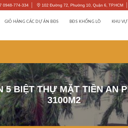
7 0948-774-334
102 Đường 72, Phường 10, Quận 6, TP.HCM
GIỎ HÀNG CÁC DỰ ÁN BĐS
BĐS KHỔNG LỒ
KHU VỰ
 5 BIỆT THỰ MẶT TIỀN AN P
3100M2