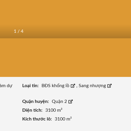
1
/
4
làm dự
Loại tin:
BĐS khổng lồ
,
Sang nhượng
Quận huyện:
Quận 2
Diện tích:
3100 m²
Kích thước lô:
3100 m²