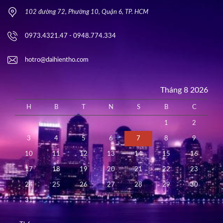
102 đường 72, Phường 10, Quận 6, TP. HCM
0973.4321.47 - 0948.774.334
hotro@daihientho.com
Tháng 8 2026
H
B
T
N
S
B
C
1
2
3
4
5
6
7
8
9
10
11
12
13
14
15
16
17
18
19
20
21
22
23
24
25
26
27
28
29
30
31