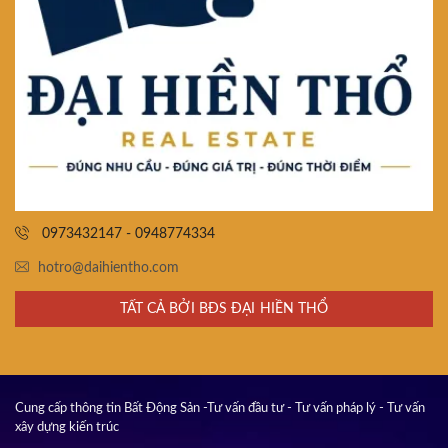
0973432147 - 0948774334
hotro@daihientho.com
TẤT CẢ BỞI BĐS ĐẠI HIỀN THỔ
Cung cấp thông tin Bất Động Sản -Tư vấn đầu tư - Tư vấn pháp lý - Tư vấn
xây dựng kiến trúc