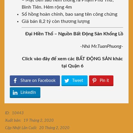
– Mặt tiền sau hẻm thông ra Phạm Phú Thứ,
Bình Tiên. Hẻm rộng 4m
Sổ hồng hoàn chỉnh, bao sang tên công chứng
Giá bán 8,2 tỷ còn thương lượng
Đại Hiền Thổ – Nguồn Bất Động Sản Khổng Lồ
-Nhà Mr.TuanPhuong-
Click vào đây để xem các BẤT ĐỘNG SẢN khác
tại Quận 6
Share on Facebook
Tweet
Pin it
LinkedIn
ID:
10443
Xuất bản:
19 Tháng 2, 2020
Cập Nhật Lần Cuối:
20 Tháng 2, 2020