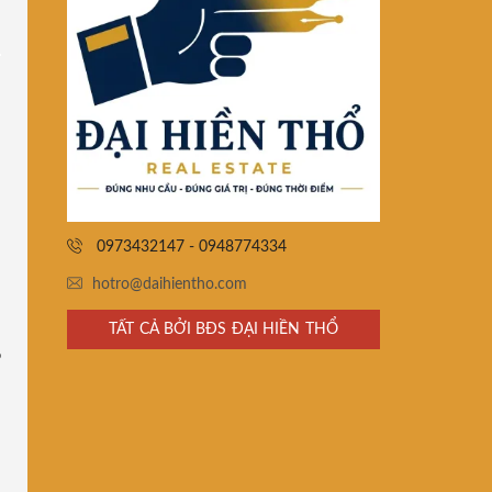
0973432147 - 0948774334
hotro@daihientho.com
TẤT CẢ BỞI BĐS ĐẠI HIỀN THỔ
ồ
-