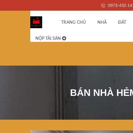
0973-432-14
TRANG CHỦ
NHÀ
ĐẤT
NỘP TÀI SẢN
BÁN NHÀ HẺM