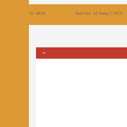
ID:
8838
Xuất bản:
12 Tháng 7, 2019