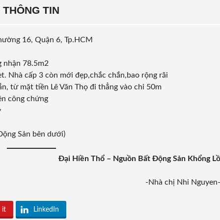
THÔNG TIN
Phường 16, Quận 6, Tp.HCM
ng nhận 78.5m2
ilet. Nhà cấp 3 còn mới đẹp,chắc chắn,bao rộng rãi
ắn, từ mặt tiền Lê Văn Thọ đi thẳng vào chỉ 50m
tên công chứng
ỷ
Động Sản bên dưới)
Đại Hiền Thổ – Nguồn Bất Động Sản Khổng L
-Nhà chị Nhi Nguyen
 it
LinkedIn