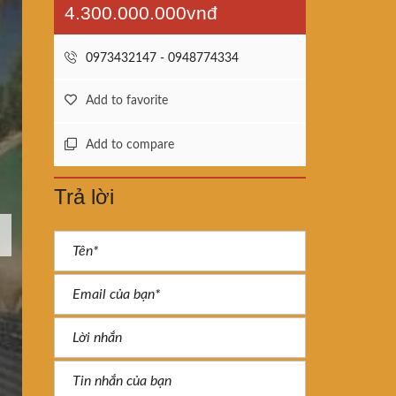
4.300.000.000vnđ
0973432147 - 0948774334
Add to favorite
Add to compare
Trả lời