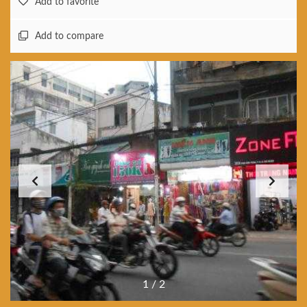
Add to favorite
Add to compare
1
/
2