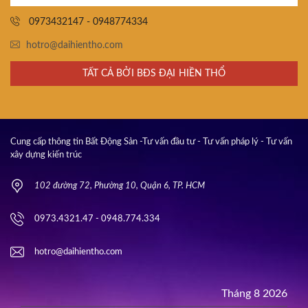
0973432147 - 0948774334
hotro@daihientho.com
TẤT CẢ BỞI BĐS ĐẠI HIỀN THỔ
Cung cấp thông tin Bất Động Sản -Tư vấn đầu tư - Tư vấn pháp lý - Tư vấn
xây dựng kiến trúc
102 đường 72, Phường 10, Quận 6, TP. HCM
0973.4321.47 - 0948.774.334
hotro@daihientho.com
Tháng 8 2026