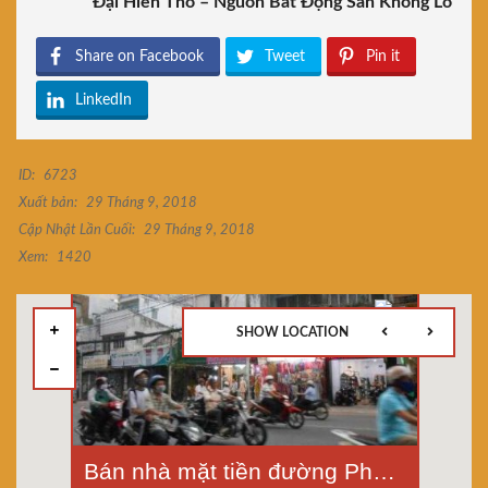
Đại Hiền Thổ – Nguồn Bất Động Sản Khổng Lồ
Share on Facebook
Tweet
Pin it
LinkedIn
ID:
6723
Xuất bản:
29 Tháng 9, 2018
Cập Nhật Lần Cuối:
29 Tháng 9, 2018
Xem:
1420
SHOW LOCATION
Bán nhà mặt tiền đường Phan Đình Phùng, ngã tư Phú Nhuận, p.1, Phú Nhuận, diện tích 3,7x17,5m