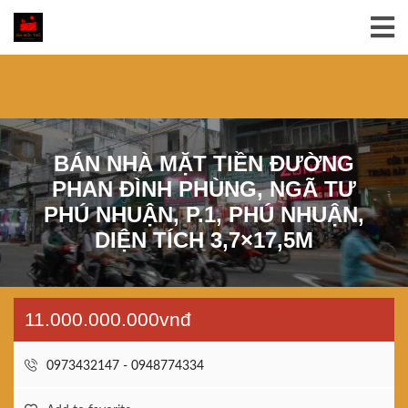
BÁN NHÀ MẶT TIỀN ĐƯỜNG
PHAN ĐÌNH PHÙNG, NGÃ TƯ
PHÚ NHUẬN, P.1, PHÚ NHUẬN,
DIỆN TÍCH 3,7×17,5M
11.000.000.000vnđ
0973432147 - 0948774334