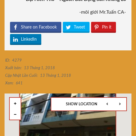
-môi giới Mr.Tuấn CA-
Share on Facebook
Tweet
Pin it
LinkedIn
ID:
4279
Xuất bản:
13 Tháng 1, 2018
Cập Nhật Lần Cuối:
13 Tháng 1, 2018
Xem:
641
SHOW LOCATION