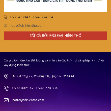
0973432147 - 0948774334
hotro@daihientho.com
TẤT CẢ BỞI BĐS ĐẠI HIỀN THỔ
Cung cấp thông tin Bất Động Sản -Tư vấn đầu tư - Tư vấn pháp lý - Tư vấn
xây dựng kiến trúc
102 đường 72, Phường 10, Quận 6, TP. HCM
0973.4321.47 - 0948.774.334
hotro@daihientho.com