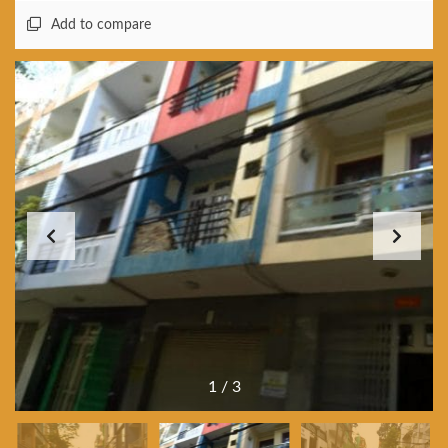
Add to compare
1
/
3