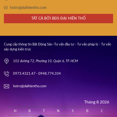
hotro@daihientho.com
TẤT CẢ BỞI BĐS ĐẠI HIỀN THỔ
Cung cấp thông tin Bất Động Sản -Tư vấn đầu tư - Tư vấn pháp lý - Tư vấn
xây dựng kiến trúc
102 đường 72, Phường 10, Quận 6, TP. HCM
0973.4321.47 - 0948.774.334
hotro@daihientho.com
Tháng 8 2026
H
B
T
N
S
B
C