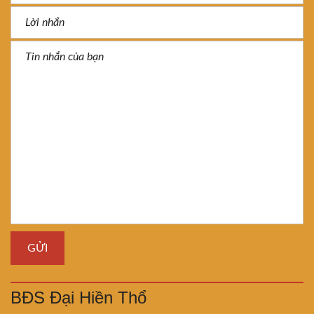
BĐS Đại Hiền Thổ