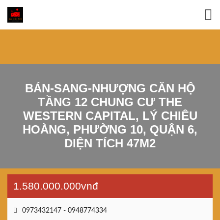
BÁN-SANG-NHƯỢNG CĂN HỘ
TẦNG 12 CHUNG CƯ THE
WESTERN CAPITAL, LÝ CHIÊU
HOÀNG, PHƯỜNG 10, QUẬN 6,
DIỆN TÍCH 47M2
1.580.000.000vnđ
0973432147 - 0948774334