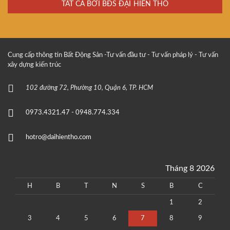
TẤT CẢ BỞI BĐS ĐẠI HIỀN THỔ
Cung cấp thông tin Bất Động Sản -Tư vấn đầu tư - Tư vấn pháp lý - Tư vấn
xây dựng kiến trúc
102 đường 72, Phường 10, Quận 6, TP. HCM
0973.4321.47 - 0948.774.334
hotro@daihientho.com
Tháng 8 2026
H
B
T
N
S
B
C
1
2
3
4
5
6
7
8
9