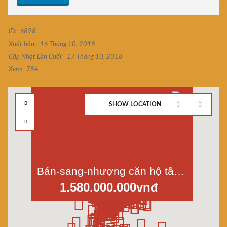
ID:
6898
Xuất bản:
16 Tháng 10, 2018
Cập Nhật Lần Cuối:
17 Tháng 10, 2018
Xem:
784
SHOW LOCATION
Bán-sang-nhượng căn hộ tầng 12 chung cư The Western Capital, Lý Chiêu Hoàng, phường 10, Quận 6, diện tích 47m2
1.580.000.000vnđ