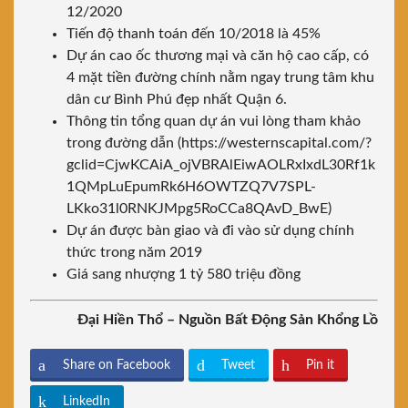
12/2020
Tiến độ thanh toán đến 10/2018 là 45%
Dự án cao ốc thương mại và căn hộ cao cấp, có
4 mặt tiền đường chính nằm ngay trung tâm khu
dân cư Bình Phú đẹp nhất Quận 6.
Thông tin tổng quan dự án vui lòng tham khảo
trong đường dẫn (https://westernscapital.com/?
gclid=CjwKCAiA_ojVBRAlEiwAOLRxIxdL30Rf1k
1QMpLuEpumRk6H6OWTZQ7V7SPL-
LKko31l0RNKJMpg5RoCCa8QAvD_BwE)
Dự án được bàn giao và đi vào sử dụng chính
thức trong năm 2019
Giá sang nhượng 1 tỷ 580 triệu đồng
Đại Hiền Thổ – Nguồn Bất Động Sản Khổng Lồ
Share on Facebook
Tweet
Pin it
LinkedIn