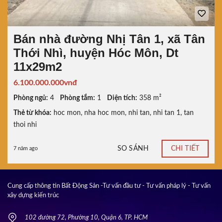
Bán nhà đường Nhị Tân 1, xã Tân
Thới Nhì, huyện Hóc Môn, Dt
11x29m2
6.100.000.000vnđ
Phòng ngủ:
4
Phòng tắm:
1
Diện tích:
358 m²
Thẻ từ khóa:
hoc mon
,
nha hoc mon
,
nhi tan
,
nhi tan 1
,
tan
thoi nhi
SO SÁNH
CHI TIẾT
7 năm ago
Cung cấp thông tin Bất Động Sản -Tư vấn đầu tư - Tư vấn pháp lý - Tư vấn
xây dựng kiến trúc
102 đường 72, Phường 10, Quận 6, TP. HCM