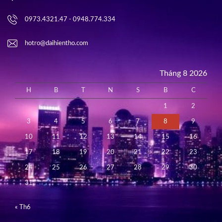
0973.4321.47 - 0948.774.334
hotro@daihientho.com
Tháng 8 2026
H
B
T
N
S
B
C
1
2
3
4
5
6
7
8
9
10
11
12
13
14
15
16
17
18
19
20
21
22
23
24
25
26
27
28
29
30
31
« Th6