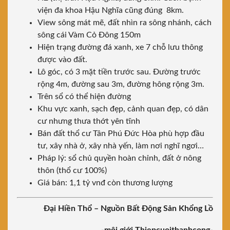
viện đa khoa Hậu Nghĩa cũng đúng 8km.
View sông mát mẽ, đất nhìn ra sông nhánh, cách
sông cái Vàm Cỏ Đông 150m
Hiện trạng đường đá xanh, xe 7 chỗ lưu thông
được vào đất.
Lô góc, có 3 mặt tiền trước sau. Đường trước
rộng 4m, đường sau 3m, đường hông rộng 3m.
Trên sổ có thể hiện đường
Khu vực xanh, sạch đẹp, cảnh quan đẹp, có dân
cư nhưng thưa thớt yên tĩnh
Bán đất thổ cư Tân Phú Đức Hòa phù hợp đầu
tư, xây nhà ở, xây nhà yến, làm nơi nghĩ ngơi…
Pháp lý: sổ chủ quyền hoàn chỉnh, đất ở nông
thôn (thổ cư 100%)
Giá bán: 1,1 tỷ vnđ còn thương lượng
Đại Hiền Thổ – Nguồn Bất Động Sản Khổng Lồ