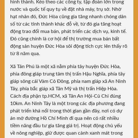
hình thành. Kéo theo các công ty, tập đoàn lớn trong
nước và quốc tế quy tụ về đặt nhà máy, trụ sở. Nhờ
hạt nhân đó, Đức Hòa cũng gia tăng nhanh chóng dân
số từ các tỉnh thành khác đỗ về, từ đó gia tăng hoạt
động trao đổi mua bán, phát triển các dịch vụ, kinh tế.
Đó cũng chính là cơ hội để thị trường mua bán bất
động sản huyện Đức Hòa sôi động tích cực lên thấy rõ
từ 8 năm qua.
Xã Tân Phú là một xã nằm phía tây huyện Đức Hòa,
phía đông giáp trung tâm thị trấn Hậu Nghĩa, phía tây
giáp sông cái Vàm Cỏ Đông, phía nam giáp xã An Nình
Tây, phía bắc giáp xã Tân Mỹ và thị trấn Hiệp Hòa.
Cách địa phận tp.HCM, xã Tân An Hội-Củ Chi đúng
10km. An Ninh Tây là một trong các địa phương đang
phát triển khá nổi trong thời gian gần đây, nơi có dự
án mở đường Hồ Chí Minh đi qua nên có rất nhiều
tiềm năng đầu tư gia tăng giá trị. Hoạt động chủ yếu
về nông nghiệp, giữ được quan cảnh xanh mát trong