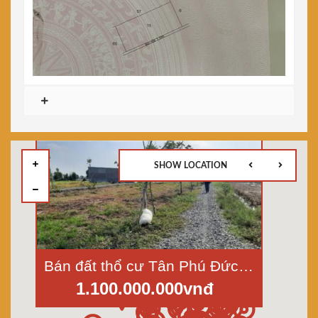
SHOW LOCATION
Bán đất thổ cư Tân Phú Đức Hòa; Dt 440m2, đường xe hơi, 3mt view sông
1.100.000.000vnđ