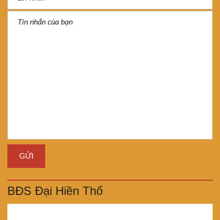
BĐS Đại Hiền Thổ