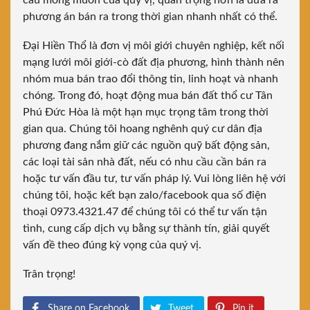
cầu mong muốn của quý vị, quan trọng hơn là đưa ra
phương án bán ra trong thời gian nhanh nhất có thể.
Đại Hiền Thổ là đơn vị môi giới chuyên nghiệp, kết nối
mạng lưới môi giới-cò đất địa phương, hình thành nên
nhóm mua bán trao đổi thông tin, linh hoạt và nhanh
chóng. Trong đó, hoạt động mua bán đất thổ cư Tân
Phú Đức Hòa là một hạn mục trọng tâm trong thời
gian qua. Chúng tôi hoang nghênh quý cư dân địa
phương đang nắm giữ các nguồn quỹ bất động sản,
các loại tài sản nhà đất, nếu có nhu cầu cần bán ra
hoặc tư vấn đầu tư, tư vấn pháp lý. Vui lòng liên hệ với
chúng tôi, hoặc kết bạn zalo/facebook qua số điện
thoại 0973.4321.47 để chúng tôi có thể tư vấn tận
tình, cung cấp dịch vụ bằng sự thành tín, giải quyết
vấn đề theo đúng kỳ vọng của quý vị.
Trân trọng!
Share on Facebook
Tweet
Pin it