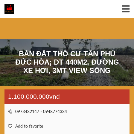
BÁN ĐẤT THỔ CƯ TÂN PHÚ
ĐỨC HÒA; DT 440M2, ĐƯỜNG
XE HƠI, 3MT VIEW SÔNG
1.100.000.000vnđ
0973432147 - 0948774334
Add to favorite