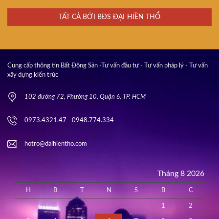
TẤT CẢ BỞI BĐS ĐẠI HIỀN THỔ
Cung cấp thông tin Bất Động Sản -Tư vấn đầu tư - Tư vấn pháp lý - Tư vấn
xây dựng kiến trúc
102 đường 72, Phường 10, Quận 6, TP. HCM
0973.4321.47 - 0948.774.334
hotro@daihientho.com
Tháng 8 2026
H
B
T
N
S
B
C
1
2