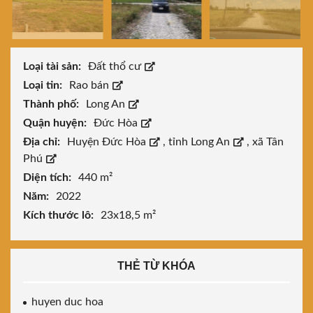
Loại tài sản:
Đất thổ cư
Loại tin:
Rao bán
Thành phố:
Long An
Quận huyện:
Đức Hòa
Địa chỉ:
Huyện Đức Hòa
,
tỉnh Long An
,
xã Tân
Phú
Diện tích:
440 m²
Năm:
2022
Kích thước lô:
23x18,5 m²
THẺ TỪ KHÓA
huyen duc hoa