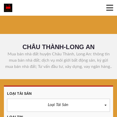
CHÂU THÀNH-LONG AN
Mua bán nhà đất huyện Châu Thành, Long An: thông tin
mua bán nhà đất; dịch vụ môi giới bất động sản, ký gửi
mua bán nhà đất; Tư vấn đầu tư, xây dựng, vay ngân hàng..
LOẠI TÀI SẢN
Loại Tài Sản