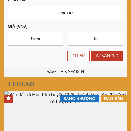
LOẠI TIN
Loại Tin
GIÁ
(VNĐ)
CLEAR
ADVANCED
SAVE THIS SEARCH
1 FOUND
SANG NHƯỢNG
RAO BÁN