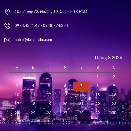
102 đường 72, Phường 10, Quận 6, TP. HCM
0973.4321.47 - 0948.774.334
hotro@daihientho.com
Tháng 8 2026
H
B
T
N
S
B
C
1
2
3
4
5
6
7
8
9
10
11
12
13
14
15
16
17
18
19
20
21
22
23
24
25
26
27
28
29
30
31