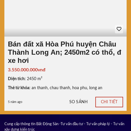
Bán đất xã Hòa Phú huyện Châu
Thành Long An; 2450m2 có thổ, đ
xe hơi
3.550.000.000vnđ
Diện tích:
2450 m²
Thẻ từ khóa:
an thanh
,
chau thanh
,
hoa phu
,
long an
SO SÁNH
CHI TIẾT
5 năm ago
Cung cấp thông tin Bất Động Sản -Tư vấn đầu tư - Tư vấn pháp lý - Tư vấn
xây dựng kiến trúc