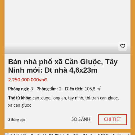
Bán nhà phố xã Cần Giuộc, Tây
Ninh mới: Dt nhà 4,6x23m
2.250.000.000vnđ
Phòng ngủ:
3
Phòng tắm:
2
Diện tích:
105,8 m²
Thẻ từ khóa:
can giuoc
,
long an
,
tay ninh
,
thi tran can giuoc
,
xa can giuoc
SO SÁNH
CHI TIẾT
3 tháng ago