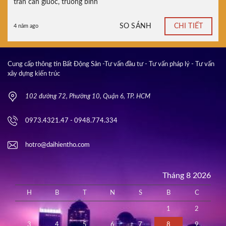
tran can giuoc
,
truong binh
SO SÁNH
CHI TIẾT
4 năm ago
Cung cấp thông tin Bất Động Sản -Tư vấn đầu tư - Tư vấn pháp lý - Tư vấn
xây dựng kiến trúc
102 đường 72, Phường 10, Quận 6, TP. HCM
0973.4321.47 - 0948.774.334
hotro@daihientho.com
Tháng 8 2026
H
B
T
N
S
B
C
1
2
3
4
5
6
7
8
9