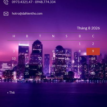
0973.4321.47 - 0948.774.334
hotro@daihientho.com
Tháng 8 2026
H
B
T
N
S
B
C
1
2
3
4
5
6
7
8
9
10
11
12
13
14
15
16
17
18
19
20
21
22
23
24
25
26
27
28
29
30
31
« Th6