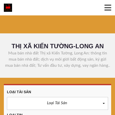
THỊ XÃ KIẾN TƯỜNG-LONG AN
Mua bán nhà đất Thị xã Kiến Tường, Long An: thông tin
mua bán nhà đất; dịch vụ môi giới bất động sản, ký gửi
mua bán nhà đất; Tư vấn đầu tư, xây dựng, vay ngân hàng..
LOẠI TÀI SẢN
Loại Tài Sản