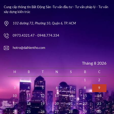
Cung cấp thông tin Bất Động Sản -Tư vấn đầu tư - Tư vấn pháp lý - Tư vấn
xây dựng kiến trúc
102 đường 72, Phường 10, Quận 6, TP. HCM
0973.4321.47 - 0948.774.334
hotro@daihientho.com
Tháng 8 2026
H
B
T
N
S
B
C
1
2
3
4
5
6
7
8
9
10
11
12
13
14
15
16
17
18
19
20
21
22
23
24
25
26
27
28
29
30