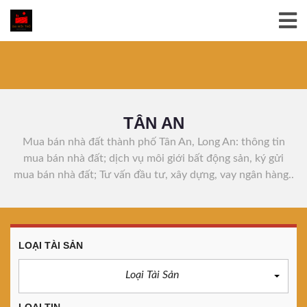
TÂN AN
Mua bán nhà đất thành phố Tân An, Long An: thông tin
mua bán nhà đất; dịch vụ môi giới bất động sản, ký gửi
mua bán nhà đất; Tư vấn đầu tư, xây dựng, vay ngân hàng..
LOẠI TÀI SẢN
Loại Tài Sản