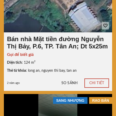
Bán nhà Mặt tiền đường Nguyễn
Thị Bảy, P.6, TP. Tân An; Dt 5x25m
Gọi để biết giá
Diện tích:
124 m²
Thẻ từ khóa:
long an
,
nguyen thi bay
,
tan an
SO SÁNH
CHI TIẾT
2 năm ago
SANG NHƯỢNG
RAO BÁN