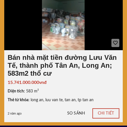
Bán nhà mặt tiền đường Lưu Văn
Tế, thành phố Tân An, Long An;
583m2 thổ cư
15.741.000.000vnđ
Diện tích:
583 m²
Thẻ từ khóa:
long an
,
luu van te
,
tan an
,
tp tan an
SO SÁNH
CHI TIẾT
2 năm ago