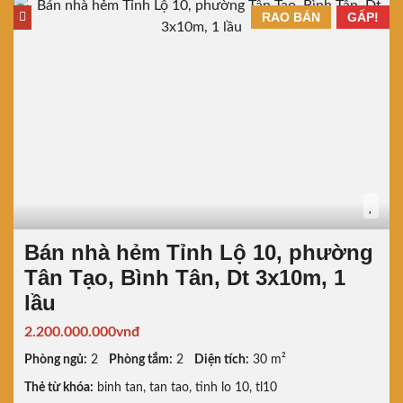
RAO BÁN
GẤP!
Bán nhà hẻm Tỉnh Lộ 10, phường
Tân Tạo, Bình Tân, Dt 3x10m, 1
lầu
2.200.000.000vnđ
Phòng ngủ:
2
Phòng tắm:
2
Diện tích:
30 m²
Thẻ từ khóa:
binh tan
,
tan tao
,
tinh lo 10
,
tl10