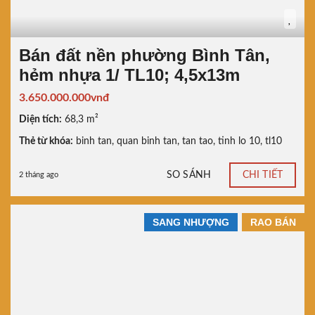
Bán đất nền phường Bình Tân,
hẻm nhựa 1/ TL10; 4,5x13m
3.650.000.000vnđ
Diện tích:
68,3 m²
Thẻ từ khóa:
binh tan
,
quan binh tan
,
tan tao
,
tinh lo 10
,
tl10
SO SÁNH
CHI TIẾT
2 tháng ago
SANG NHƯỢNG
RAO BÁN