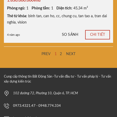
1.630.000.000vnđ
Phòng ngủ:
1
Phòng tắm:
1
Diện tích:
45,34 m²
Thẻ từ khóa:
binh tan
,
can ho
,
cc
,
chung cu
,
tan tao a
,
tran dai
nghia
,
vision
SO SÁNH
CHI TIẾT
4 năm ago
PREV
1
2
NEXT
Cung cấp thông tin Bất Động Sản -Tư vấn đầu tư - Tư vấn pháp lý - Tư vấn
xây dựng kiến trúc
102 đường 72, Phường 10, Quận 6, TP. HCM
0973.4321.47 - 0948.774.334