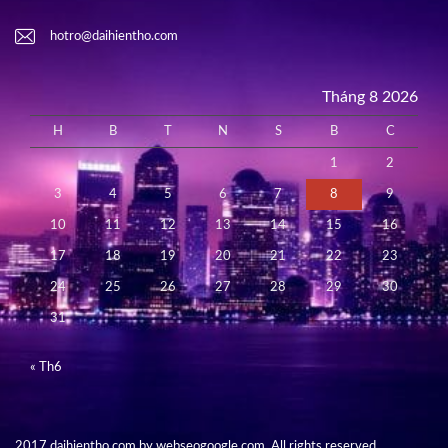
hotro@daihientho.com
Tháng 8 2026
H
B
T
N
S
B
C
1
2
3
4
5
6
7
8
9
10
11
12
13
14
15
16
17
18
19
20
21
22
23
24
25
26
27
28
29
30
31
« Th6
2017 daihientho.com by webseogoogle.com. All rights reserved.