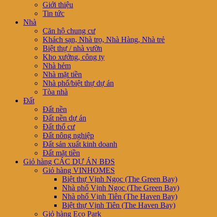
Giới thiệu
Tin tức
Nhà
Căn hộ chung cư
Khách sạn, Nhà trọ, Nhà Hàng, Nhà trẻ
Biệt thự / nhà vườn
Kho xưởng, công ty
Nhà hẻm
Nhà mặt tiền
Nhà phố/biệt thự dự án
Tòa nhà
Đất
Đất nền
Đất nền dự án
Đất thổ cư
Đất nông nghiệp
Đất sản xuất kinh doanh
Đất mặt tiền
Giỏ hàng CÁC DỰ ÁN BĐS
Giỏ hàng VINHOMES
Biệt thự Vịnh Ngọc (The Green Bay)
Nhà phố Vịnh Ngọc (The Green Bay)
Nhà phố Vịnh Tiên (The Haven Bay)
Biệt thự Vịnh Tiên (The Haven Bay)
Giỏ hàng Eco Park