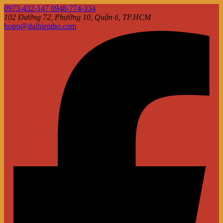
0973-432-147 0948-774-334
102 Đường 72, Phường 10, Quận 6, TP.HCM
hotro@daihientho.com