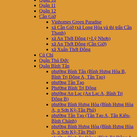
Quận 11
Quận 12
Cần Giờ
Vinhomes Green Paradise
xã Cần Giờ (xã Long Hòa và thị trấn Cần
Thạnh)
xã An Thới Đông (+Lý Nhơn)
xã An Thới Đông (Cần Giờ)
xã Xuân Thới Đông
Củ Chi
Quận Thủ Đức
Quận Bình Tân
phường Bình Tân (Bình Hưng Hòa B,
Bình Trị Đông A, Tân Tạo)
phường Tân Tạo
Phường Bình Trị Đông
phường An Lạc (An Lạc A, Bình Trị
Đông B)
phường Bình Hưng Hòa (Bình Hưng Hòa
A, p Sơn Kỳ-Tân Phú)
phường Tân Tạo (Tân Tạo A, Tân Kiên-
Bình Chánh)
phường Bình Hưng Hòa (Bình Hưng Hòa
A, p Sơn Kỳ-Tân Phú)