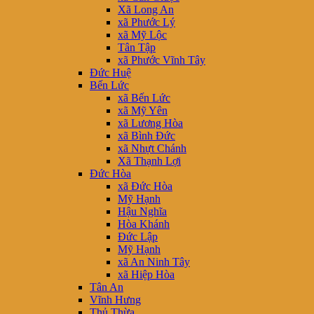
Xã Long An
xã Phước Lý
xã Mỹ Lộc
Tân Tập
xã Phước Vĩnh Tây
Đức Huệ
Bến Lức
xã Bến Lức
xã Mỹ Yên
xã Lương Hòa
xã Bình Đức
xã Nhựt Chánh
Xã Thạnh Lợi
Đức Hòa
xã Đức Hòa
Mỹ Hạnh
Hậu Nghĩa
Hòa Khánh
Đức Lập
Mỹ Hạnh
xã An Ninh Tây
xã Hiệp Hòa
Tân An
Vĩnh Hưng
Thủ Thừa