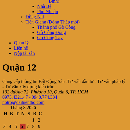
Bình)
Nhà Bè
Phú Nhuận
Đồng Nai
Tiền Giang (Đồng Tháp mới)
Thành phố Gò Công
Gò Công Đông
Gò Công Tây
Quản lý
Liên hệ
Nộp tài sản
Quận 12
Cung cấp thông tin Bất Động Sản -Tư vấn đầu tư - Tư vấn pháp lý
- Tư vấn xây dựng kiến trúc
102 đường 72, Phường 10, Quận 6, TP. HCM
0973.4321.47 - 0948.774.334
hotro@daihientho.com
Tháng 8 2026
H
B
T
N
S
B
C
1
2
3
4
5
6
7
8
9