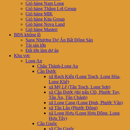
Giỏ hàng Nam Long
Giỏ hàng Thắng Lợi Group
Giỏ hàng MIK
Giỏ hàng Kita Group
Giỏ hàng Nova Land
Giỏ hàng Masteri
BĐS khổng lồ
Sang Nhượng Dự Án Bất Động Sản
Tài sản lớn
Đất lớn làm dự án
Khu vực
Long An
Châu Thành-Long An
Cần Đước
xã Rạch Kiến (Long Trạch, Long Hòa,
Long Khê)
xã Mỹ Lệ (Tân Trạch, Long Sơn)
xã Cần Đước (thị trấn CĐ, Phước Tuy,
Tân Ân, Tân Chánh)
xã Long Cang (Long Định, Phước Vân)
xã Tân Lân (Phước Đông)
xã Long Hựu (Long Hựu Đông, Long
Hựu Tây)
Cần Giuộc
xã Cần Giuộc