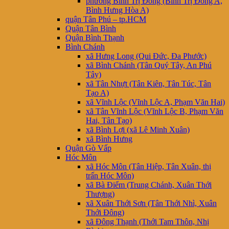
phường Bình Trị Đông (Bình Trị Đông A,
Bình Hưng Hòa A)
quận Tân Phú – tp.HCM
Quận Tân Bình
Quận Bình Thạnh
Bình Chánh
xã Hưng Long (Qui Đức, Đa Phước)
xã Bình Chánh (Tân Quý Tây, An Phú
Tây)
xã Tân Nhựt (Tân Kiên, Tân Túc, Tân
Tạo A)
xã Vĩnh Lộc (Vĩnh Lộc A, Phạm Văn Hai)
xã Tân Vĩnh Lộc (Vĩnh Lộc B, Phạm Văn
Hai, Tân Tạo)
xã Bình Lợi (xã Lê Minh Xuân)
xã Bình Hưng
Quận Gò Vấp
Hóc Môn
xã Hóc Môn (Tân Hiệp, Tân Xuân, thị
trấn Hóc Môn)
xã Bà Điểm (Trung Chánh, Xuân Thới
Thượng)
xã Xuân Thới Sơn (Tân Thới Nhì, Xuân
Thới Đông)
xã Đông Thạnh (Thới Tam Thôn, Nhị