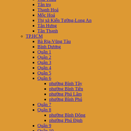
Tân trụ
Thạnh Hoá
Mộc Hoá
Thị xã Kiến Tường-Long An
Tân Hưng
Tân Thạnh
TP.HCM
Bà Rịa-Vũng Tàu
Bình Dương
Quận 1
Quận 2
Quận 3
Quận 4
Quận 5
Quận 6
phường Bình Tây
phường Bình Tiên
phường Phú Lâm
phường Bình Phú
Quận 7
Quận 8
phường Bình Đông
phường Phú Định
Quận 9
Quận 10