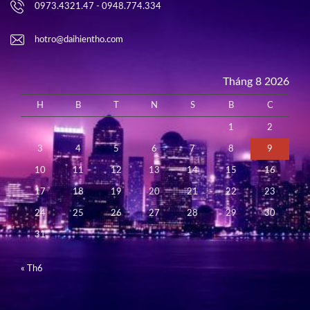
0973.4321.47 - 0948.774.334
hotro@daihientho.com
Tháng 8 2026
H
B
T
N
S
B
C
1
2
3
4
5
6
7
8
9
10
11
12
13
14
15
16
17
18
19
20
21
22
23
24
25
26
27
28
29
30
31
« Th6