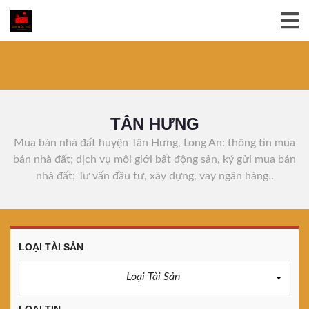
TÂN HƯNG
Mua bán nhà đất huyện Tân Hưng, Long An: thông tin mua
bán nhà đất; dịch vụ môi giới bất động sản, ký gửi mua bán
nhà đất; Tư vấn đầu tư, xây dựng, vay ngân hàng..
LOẠI TÀI SẢN
Loại Tài Sản