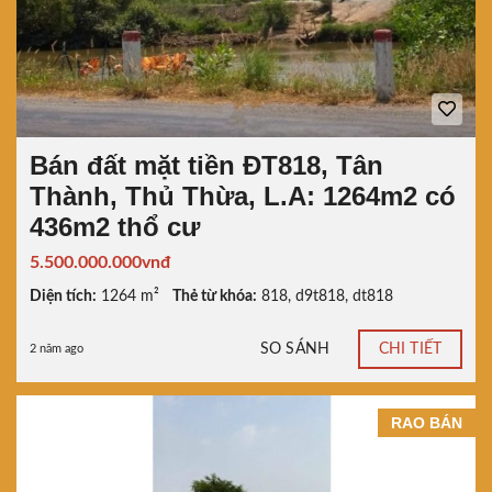
Bán đất mặt tiền ĐT818, Tân
Thành, Thủ Thừa, L.A: 1264m2 có
436m2 thổ cư
5.500.000.000vnđ
Diện tích:
1264 m²
Thẻ từ khóa:
818
,
d9t818
,
dt818
SO SÁNH
CHI TIẾT
2 năm ago
RAO BÁN