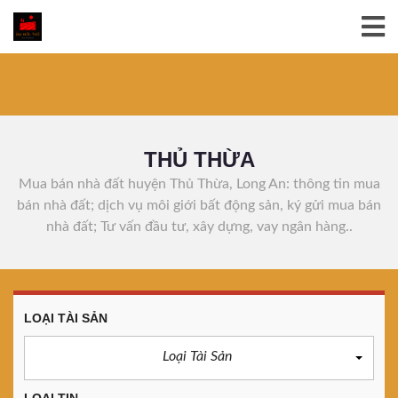
THỦ THỪA
Mua bán nhà đất huyện Thủ Thừa, Long An: thông tin mua
bán nhà đất; dịch vụ môi giới bất động sản, ký gửi mua bán
nhà đất; Tư vấn đầu tư, xây dựng, vay ngân hàng..
LOẠI TÀI SẢN
Loại Tài Sản