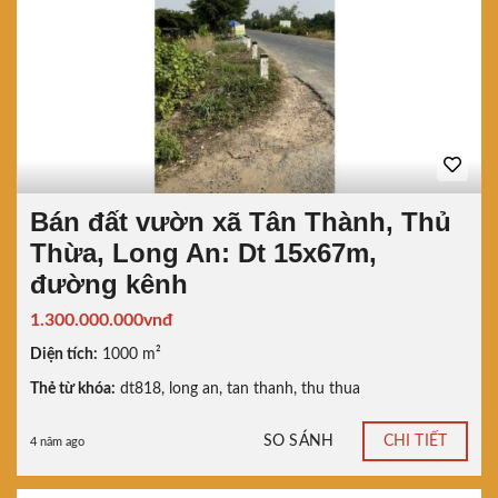
Bán đất vườn xã Tân Thành, Thủ
Thừa, Long An: Dt 15x67m,
đường kênh
1.300.000.000vnđ
Diện tích:
1000 m²
Thẻ từ khóa:
dt818
,
long an
,
tan thanh
,
thu thua
SO SÁNH
CHI TIẾT
4 năm ago