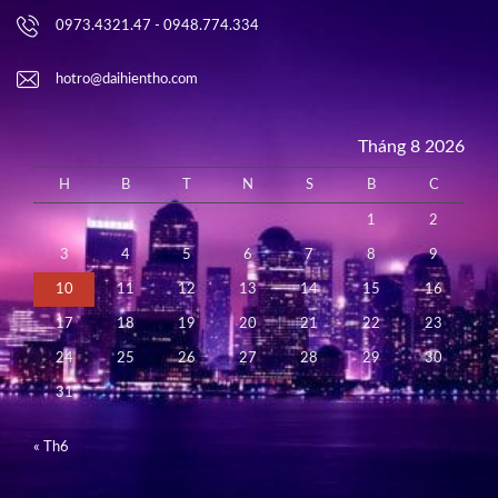
0973.4321.47 - 0948.774.334
hotro@daihientho.com
Tháng 8 2026
H
B
T
N
S
B
C
1
2
3
4
5
6
7
8
9
10
11
12
13
14
15
16
17
18
19
20
21
22
23
24
25
26
27
28
29
30
31
« Th6