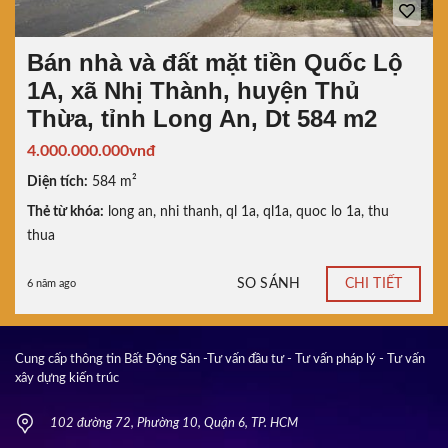
Bán nhà và đất mặt tiền Quốc Lộ
1A, xã Nhị Thành, huyện Thủ
Thừa, tỉnh Long An, Dt 584 m2
4.000.000.000vnđ
Diện tích:
584 m²
Thẻ từ khóa:
long an
,
nhi thanh
,
ql 1a
,
ql1a
,
quoc lo 1a
,
thu
thua
SO SÁNH
CHI TIẾT
6 năm ago
Cung cấp thông tin Bất Động Sản -Tư vấn đầu tư - Tư vấn pháp lý - Tư vấn
xây dựng kiến trúc
102 đường 72, Phường 10, Quận 6, TP. HCM