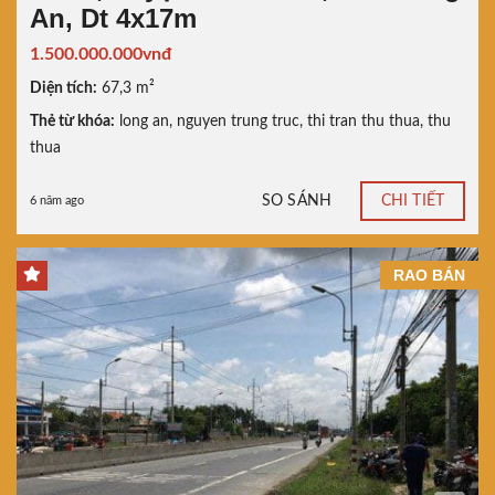
An, Dt 4x17m
1.500.000.000vnđ
Diện tích:
67,3 m²
Thẻ từ khóa:
long an
,
nguyen trung truc
,
thi tran thu thua
,
thu
thua
SO SÁNH
CHI TIẾT
6 năm ago
RAO BÁN