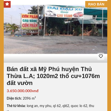
RAO BÁN
Bán đất xã Mỹ Phú huyện Thủ
Thừa L.A; 1020m2 thổ cư+1076m
đất vườn
3.650.000.000vnđ
Diện tích:
2096 m²
Thẻ từ khóa:
long an
,
my phu
,
ql 62
,
ql62
,
quoc lo 62
,
thu