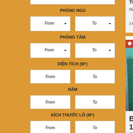
Th
ri
PHÒNG NGỦ
From
To
2 
PHÒNG TẮM
From
To
DIỆN TÍCH
(M²)
NĂM
KÍCH THƯỚC LÔ
(M²)
B
1