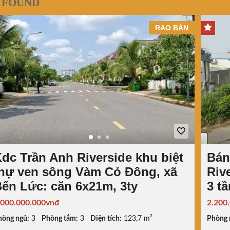
 FOUND
RAO BÁN
dc Trần Anh Riverside khu biệt
Bán
hự ven sông Vàm Cỏ Đông, xã
Riv
ến Lức: căn 6x21m, 3ty
3 t
.000.000.000vnđ
2.200
hòng ngủ:
3
Phòng tắm:
3
Diện tích:
123,7 m²
Phòng 