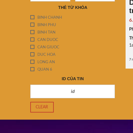
D
THẺ TỪ KHÓA
t
BINH CHANH
6
BINH PHU
P
BINH TAN
Th
CAN DUOC
1
CAN GIUOC
DUC HOA
7 
LONG AN
QUAN 6
ID CỦA TIN
CLEAR