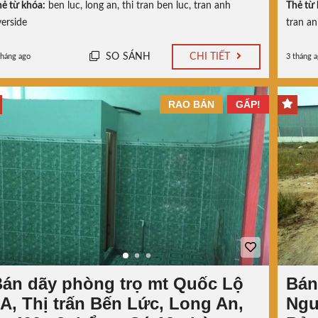
ẻ từ khóa:
ben luc
,
long an
,
thi tran ben luc
,
tran anh
Thẻ từ 
verside
tran an
SO SÁNH
CHI TIẾT
tháng ago
3 tháng 
RAO BÁN
GẤP!
án dãy phòng trọ mt Quốc Lộ
Bán
A, Thị trấn Bến Lức, Long An,
Ngu