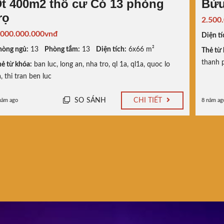
t 400m2 thổ cư Có 13 phòng
Bửu
rọ
2.500
.000.000.000vnđ
Diện tí
hòng ngủ:
13
Phòng tắm:
13
Diện tích:
6x66 m²
Thẻ từ 
thanh 
ẻ từ khóa:
ban luc
,
long an
,
nha tro
,
ql 1a
,
ql1a
,
quoc lo
a
,
thi tran ben luc
SO SÁNH
CHI TIẾT
năm ago
8 năm ag