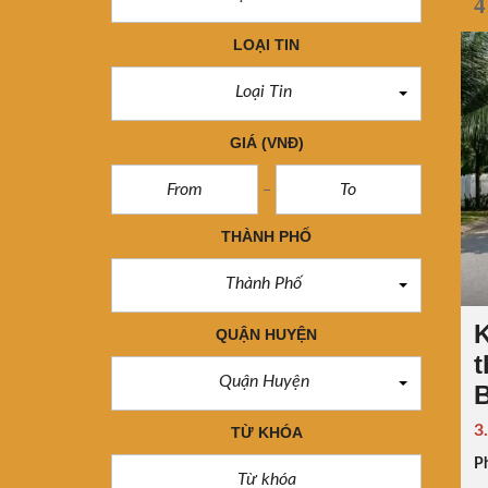
4
LOẠI TIN
Loại Tin
GIÁ
(VNĐ)
THÀNH PHỐ
Thành Phố
K
QUẬN HUYỆN
t
Quận Huyện
B
3
TỪ KHÓA
P