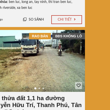
khóa:
ben luc
,
long an
,
tay ninh
,
thi tran ben luc
,
h riverside
,
xa ben luc
SO SÁNH
CHI TIẾT
ago
RAO BÁN
BĐS KHỔNG LỒ
 thửa đất 1,1 ha đường
yễn Hữu Trí, Thanh Phú, Tân