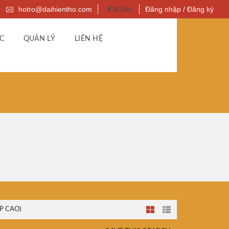
hotro@daihientho.com
Đăng nhập / Đăng ký
C
QUẢN LÝ
LIÊN HỆ
P CAO)