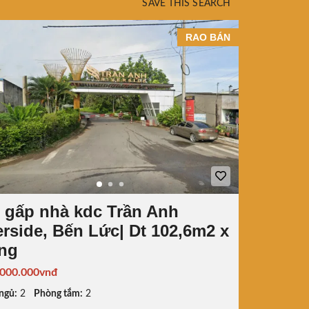
SAVE THIS SEARCH
RAO BÁN
 gấp nhà kdc Trần Anh
erside, Bến Lức| Dt 102,6m2 x
ầng
.000.000vnđ
ngủ:
2
Phòng tắm:
2