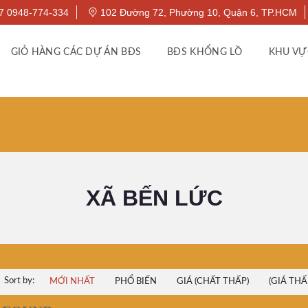
7 0948-774-334
102 Đường 72, Phường 10, Quận 6, TP.HCM
GIỎ HÀNG CÁC DỰ ÁN BĐS
BĐS KHỔNG LỒ
KHU VỰ
XÃ BẾN LỨC
Sort by:
MỚI NHẤT
PHỔ BIẾN
GIÁ (CHẤT THẤP)
(GIÁ THẤ