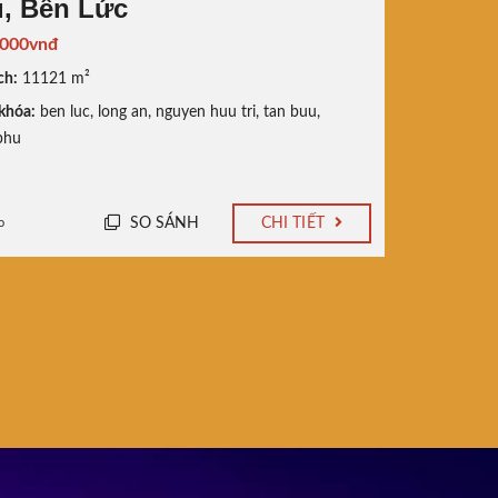
, Bến Lức
.000vnđ
ch:
11121 m²
khóa:
ben luc
,
long an
,
nguyen huu tri
,
tan buu
,
phu
SO SÁNH
CHI TIẾT
o