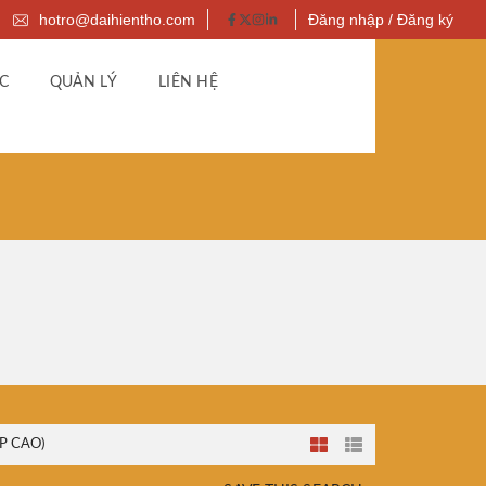
hotro@daihientho.com
Đăng nhập / Đăng ký
C
QUẢN LÝ
LIÊN HỆ
P CAO)