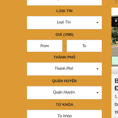
7
LOẠI TIN
Loại Tin
GIÁ
(VNĐ)
THÀNH PHỐ
Thành Phố
B
QUẬN HUYỆN
Đ
Quận Huyện
1
TỪ KHÓA
Di
Th