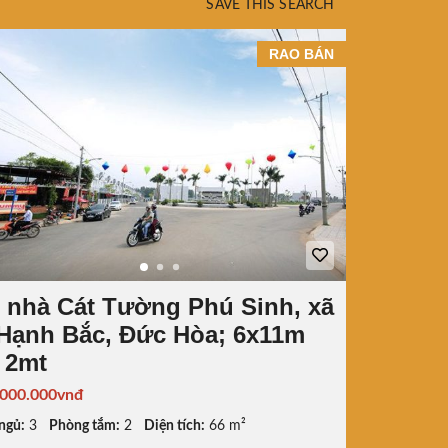
SAVE THIS SEARCH
RAO BÁN
 nhà Cát Tường Phú Sinh, xã
Hạnh Bắc, Đức Hòa; 6x11m
 2mt
.000.000vnđ
ngủ:
3
Phòng tắm:
2
Diện tích:
66 m²