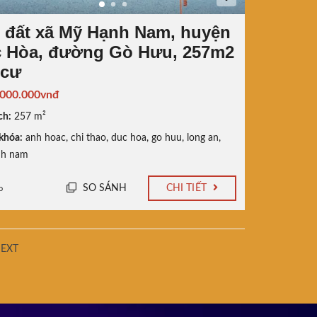
 đất xã Mỹ Hạnh Nam, huyện
 Hòa, đường Gò Hưu, 257m2
 cư
.000.000vnđ
ch:
257 m²
khóa:
anh hoac
,
chi thao
,
duc hoa
,
go huu
,
long an
,
nh nam
SO SÁNH
CHI TIẾT
o
EXT