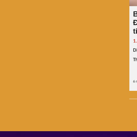
B
Đ
t
1
Di
Th
6 