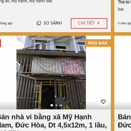
ng an
,
my hanh
,
my hanh bac
Thẻ từ 
bac
SO SÁNH
CHI TIẾT
tháng ago
5 năm ag
RAO BÁN
án nhà vi bằng xã Mỹ Hạnh
Bán
am, Đức Hòa, Dt 4,5x12m, 1 lầu,
Đức