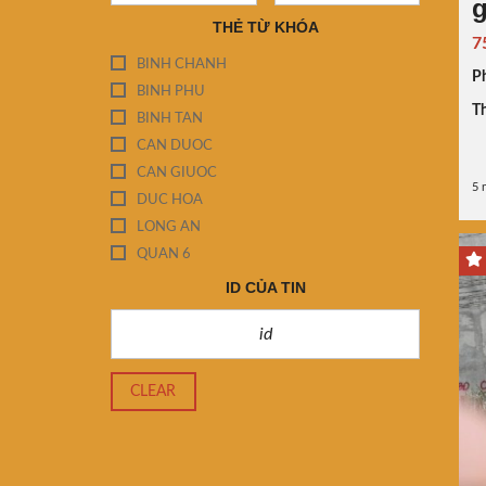
g
THẺ TỪ KHÓA
7
BINH CHANH
P
BINH PHU
Th
BINH TAN
CAN DUOC
CAN GIUOC
5 
DUC HOA
LONG AN
QUAN 6
ID CỦA TIN
CLEAR