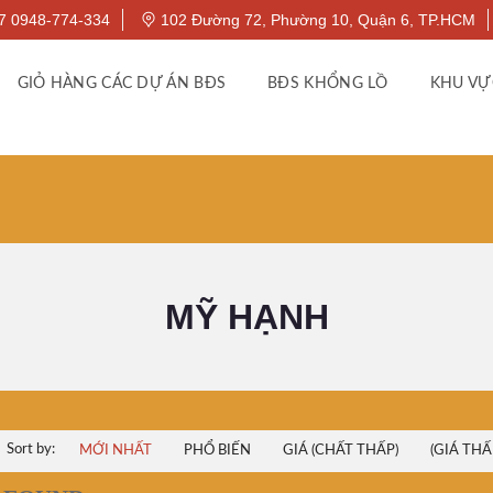
7 0948-774-334
102 Đường 72, Phường 10, Quận 6, TP.HCM
GIỎ HÀNG CÁC DỰ ÁN BĐS
BĐS KHỔNG LỒ
KHU VỰ
MỸ HẠNH
Sort by:
MỚI NHẤT
PHỔ BIẾN
GIÁ (CHẤT THẤP)
(GIÁ THẤ