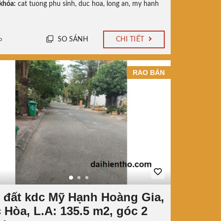
khóa:
cat tuong phu sinh
,
duc hoa
,
long an
,
my hanh
SO SÁNH
CHI TIẾT
o
RAO BÁN
 đất kdc Mỹ Hạnh Hoàng Gia,
 Hòa, L.A: 135.5 m2, góc 2