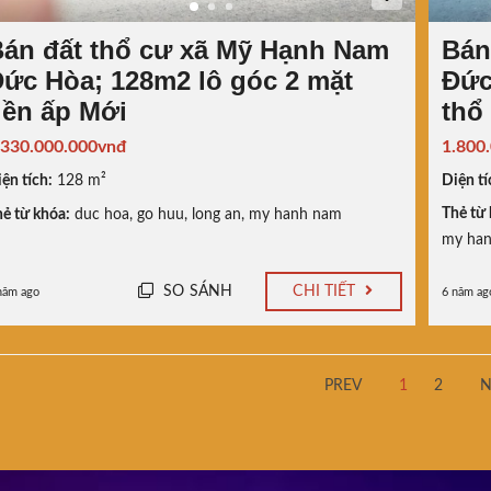
án đất thổ cư xã Mỹ Hạnh Nam
Bán
ức Hòa; 128m2 lô góc 2 mặt
Đức
iền ấp Mới
thổ
.330.000.000vnđ
1.800
ện tích:
128 m²
Diện tí
Thẻ từ 
ẻ từ khóa:
duc hoa
,
go huu
,
long an
,
my hanh nam
my ha
SO SÁNH
CHI TIẾT
năm ago
6 năm ag
PREV
1
2
N