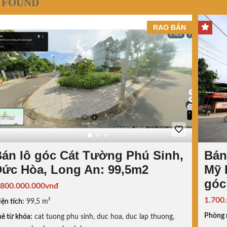
 FOUND
RAO BÁN
án lô góc Cát Tường Phú Sinh,
Bán
ức Hòa, Long An: 99,5m2
Mỹ 
góc
.800.000.000vnđ
1.700
ện tích:
99,5 m²
Phòng 
ẻ từ khóa:
cat tuong phu sinh
,
duc hoa
,
duc lap thuong
,