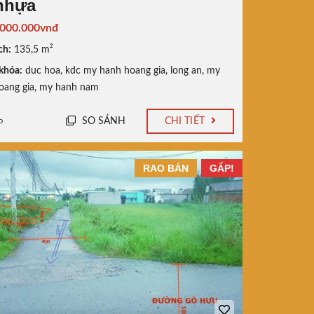
nhựa
.000.000vnđ
ch:
135,5 m²
khóa:
duc hoa
,
kdc my hanh hoang gia
,
long an
,
my
oang gia
,
my hanh nam
SO SÁNH
CHI TIẾT
o
RAO BÁN
GẤP!