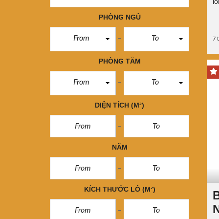
lo
PHÒNG NGỦ
From
To
7 
PHÒNG TẮM
From
To
DIỆN TÍCH
(M²)
NĂM
KÍCH THƯỚC LÔ
(M²)
B
N