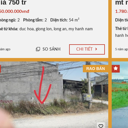
iá 750 tr
mt 
50.000.000vnđ
1.780
hòng ngủ:
2
Phòng tắm:
2
Diện tích:
54 m²
Diện tí
Thẻ từ 
ẻ từ khóa:
duc hoa
,
giong lon
,
long an
,
my hanh nam
hanh h
SO SÁNH
CHI TIẾT
năm ago
5 năm ag
RAO BÁN