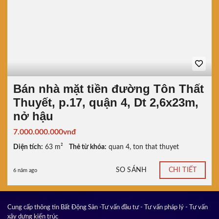
Bán nhà mặt tiền đường Tôn Thất
Thuyết, p.17, quận 4, Dt 2,6x23m,
nở hậu
7.000.000.000vnđ
Diện tích:
63 m²
Thẻ từ khóa:
quan 4
,
ton that thuyet
SO SÁNH
CHI TIẾT
6 năm ago
Cung cấp thông tin Bất Động Sản -Tư vấn đầu tư - Tư vấn pháp lý - Tư vấn
xây dựng kiến trúc