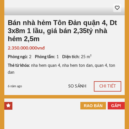
Bán nhà hẻm Tôn Đản quận 4, Dt
3x8m 1 lầu, giá bán 2,35tỷ nhà
hẻm 2,5m
2.350.000.000vnđ
Phòng ngủ:
2
Phòng tắm:
1
Diện tích:
25 m²
Thẻ từ khóa:
nha hem quan 4
,
nha hem ton dan
,
quan 4
,
ton
dan
SO SÁNH
CHI TIẾT
6 năm ago
RAO BÁN
GẤP!