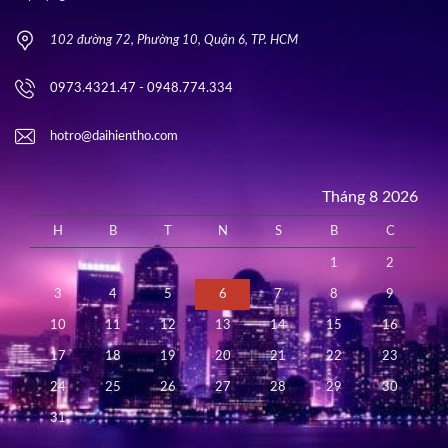
102 đường 72, Phường 10, Quận 6, TP. HCM
0973.4321.47 - 0948.774.334
hotro@daihientho.com
Tháng 8 2026
H
B
T
N
S
B
C
1
2
3
4
5
6
7
8
9
10
11
12
13
14
15
16
17
18
19
20
21
22
23
24
25
26
27
28
29
30
31