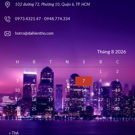
102 đường 72, Phường 10, Quận 6, TP. HCM
0973.4321.47 - 0948.774.334
hotro@daihientho.com
Tháng 8 2026
H
B
T
N
S
B
C
1
2
3
4
5
6
7
8
9
10
11
12
13
14
15
16
17
18
19
20
21
22
23
24
25
26
27
28
29
30
31
« Th6