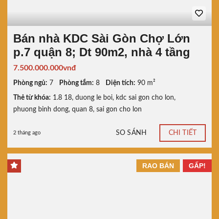
Bán nhà KDC Sài Gòn Chợ Lớn
p.7 quận 8; Dt 90m2, nhà 4 tầng
7.500.000.000vnđ
Phòng ngủ:
7
Phòng tắm:
8
Diện tích:
90 m²
Thẻ từ khóa:
1.8 18
,
duong le boi
,
kdc sai gon cho lon
,
phuong binh dong
,
quan 8
,
sai gon cho lon
SO SÁNH
CHI TIẾT
2 tháng ago
RAO BÁN
GẤP!