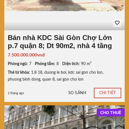
Bán nhà KDC Sài Gòn Chợ Lớn
p.7 quận 8; Dt 90m2, nhà 4 tầng
7.500.000.000vnđ
Phòng ngủ:
7
Phòng tắm:
8
Diện tích:
90 m²
Thẻ từ khóa:
1.8 18
,
duong le boi
,
kdc sai gon cho lon
,
phuong binh dong
,
quan 8
,
sai gon cho lon
SO SÁNH
CHI TIẾT
2 tháng ago
CHO THUÊ