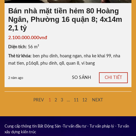
Bán nhà mặt tiền hẻm 80 Hoàng
Ngân, Phường 16 quận 8; 4x14m
2,1 tỷ
2.100.000.000vnđ
Diện tích:
56 m²
Thẻ từ khóa:
ben phu dinh
,
hoang ngan
,
nha ke khai 99
,
nha
mat tien
,
p16q8
,
phu dinh
,
q8
,
quan 8
,
vi bang
SO SÁNH
CHI TIẾT
2 năm ago
PREV
1
2
3
…
11
12
NEXT
Cung cấp thông tin Bất Động Sản -Tư vấn đầu tư - Tư vấn pháp lý - Tư vấn
xây dựng kiến trúc