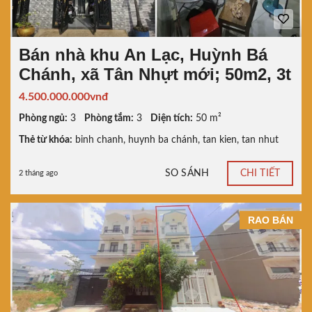
Bán nhà khu An Lạc, Huỳnh Bá
Chánh, xã Tân Nhựt mới; 50m2, 3t
4.500.000.000vnđ
Phòng ngủ:
3
Phòng tắm:
3
Diện tích:
50 m²
Thẻ từ khóa:
binh chanh
,
huynh ba chánh
,
tan kien
,
tan nhut
SO SÁNH
CHI TIẾT
2 tháng ago
RAO BÁN