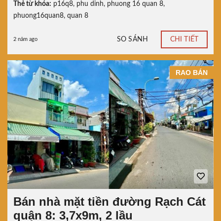
Thẻ từ khóa:
p16q8
,
phu dinh
,
phuong 16 quan 8
,
phuong16quan8
,
quan 8
SO SÁNH
CHI TIẾT
2 năm ago
RAO BÁN
Bán nhà mặt tiền đường Rạch Cát
quận 8: 3,7x9m, 2 lầu