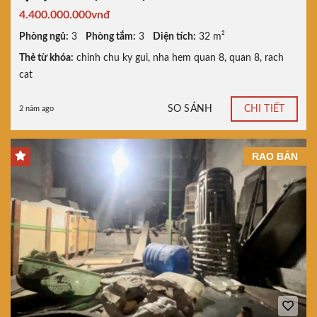
4.400.000.000vnđ
Phòng ngủ:
3
Phòng tắm:
3
Diện tích:
32 m²
Thẻ từ khóa:
chinh chu ky gui
,
nha hem quan 8
,
quan 8
,
rach
cat
SO SÁNH
CHI TIẾT
2 năm ago
RAO BÁN