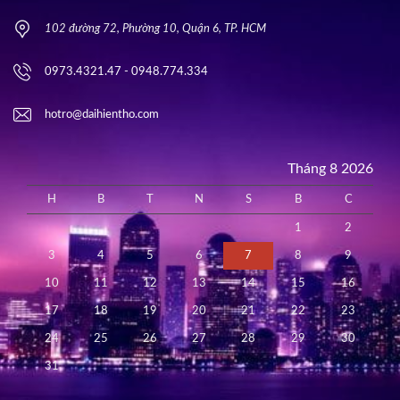
102 đường 72, Phường 10, Quận 6, TP. HCM
0973.4321.47 - 0948.774.334
hotro@daihientho.com
Tháng 8 2026
H
B
T
N
S
B
C
1
2
3
4
5
6
7
8
9
10
11
12
13
14
15
16
17
18
19
20
21
22
23
24
25
26
27
28
29
30
31