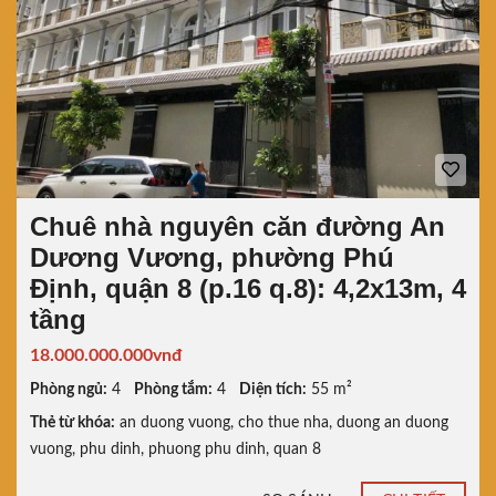
Chuê nhà nguyên căn đường An
Dương Vương, phường Phú
Định, quận 8 (p.16 q.8): 4,2x13m, 4
tầng
18.000.000.000vnđ
Phòng ngủ:
4
Phòng tắm:
4
Diện tích:
55 m²
Thẻ từ khóa:
an duong vuong
,
cho thue nha
,
duong an duong
vuong
,
phu dinh
,
phuong phu dinh
,
quan 8