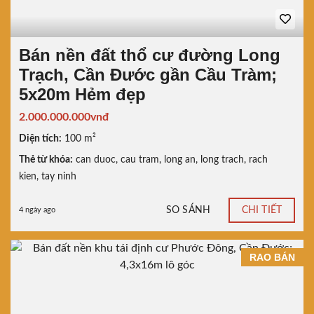
Bán nền đất thổ cư đường Long
Trạch, Cần Đước gần Cầu Tràm;
5x20m Hẻm đẹp
2.000.000.000vnđ
Diện tích:
100 m²
Thẻ từ khóa:
can duoc
,
cau tram
,
long an
,
long trach
,
rach
kien
,
tay ninh
SO SÁNH
CHI TIẾT
4 ngày ago
RAO BÁN