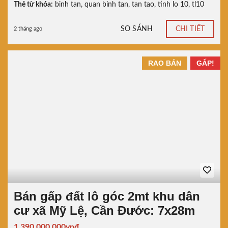
Thẻ từ khóa:
binh tan
,
quan binh tan
,
tan tao
,
tinh lo 10
,
tl10
SO SÁNH
CHI TIẾT
2 tháng ago
RAO BÁN
GẤP!
Bán gấp đất lô góc 2mt khu dân
cư xã Mỹ Lệ, Cần Đước: 7x28m
1.390.000.000vnđ