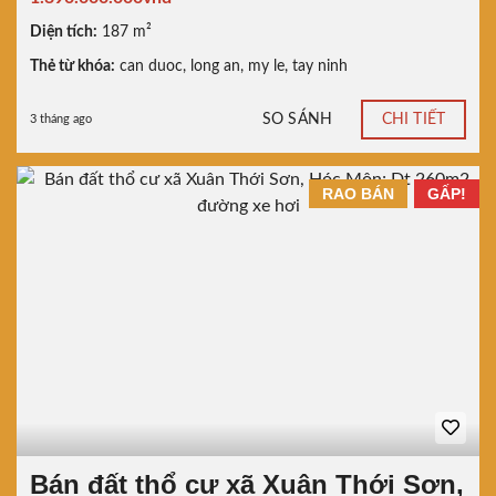
Diện tích:
187 m²
Thẻ từ khóa:
can duoc
,
long an
,
my le
,
tay ninh
SO SÁNH
CHI TIẾT
3 tháng ago
RAO BÁN
GẤP!
Bán đất thổ cư xã Xuân Thới Sơn,