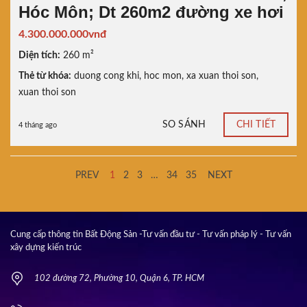
Hóc Môn; Dt 260m2 đường xe hơi
4.300.000.000vnđ
Diện tích:
260 m²
Thẻ từ khóa:
duong cong khi
,
hoc mon
,
xa xuan thoi son
,
xuan thoi son
SO SÁNH
CHI TIẾT
4 tháng ago
PREV
1
2
3
…
34
35
NEXT
Cung cấp thông tin Bất Động Sản -Tư vấn đầu tư - Tư vấn pháp lý - Tư vấn
xây dựng kiến trúc
102 đường 72, Phường 10, Quận 6, TP. HCM