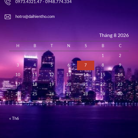
0973.4321.47 - 0948.774.334
hotro@daihientho.com
Tháng 8 2026
H
B
T
N
S
B
C
1
2
3
4
5
6
7
8
9
10
11
12
13
14
15
16
17
18
19
20
21
22
23
24
25
26
27
28
29
30
31
« Th6