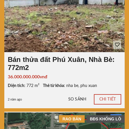
Bán thửa đất Phú Xuân, Nhà Bè:
772m2
36.000.000.000vnđ
Diện tích:
772 m²
Thẻ từ khóa:
nha be
,
phu xuan
SO SÁNH
CHI TIẾT
2 năm ago
RAO BÁN
BĐS KHỔNG LỒ