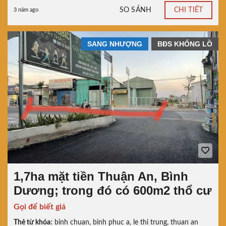
SO SÁNH
CHI TIẾT
3 năm ago
SANG NHƯỢNG
BĐS KHỔNG LỒ
1,7ha mặt tiền Thuận An, Bình
Dương; trong đó có 600m2 thổ cư
Gọi để biết giá
Thẻ từ khóa:
binh chuan
,
binh phuc a
,
le thi trung
,
thuan an