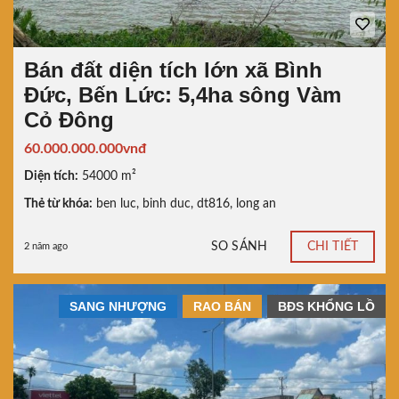
Bán đất diện tích lớn xã Bình
Đức, Bến Lức: 5,4ha sông Vàm
Cỏ Đông
60.000.000.000vnđ
Diện tích:
54000 m²
Thẻ từ khóa:
ben luc
,
binh duc
,
dt816
,
long an
SO SÁNH
CHI TIẾT
2 năm ago
SANG NHƯỢNG
RAO BÁN
BĐS KHỔNG LỒ