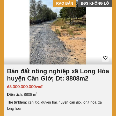
RAO BÁN
BĐS KHỔNG LỒ
Bán đất nông nghiệp xã Long Hòa
huyện Cần Giờ; Dt: 8808m2
68.000.000.000vnđ
Diện tích:
8808 m²
Thẻ từ khóa:
can gio
,
duyen hai
,
huyen can gio
,
long hoa
,
xa
long hoa