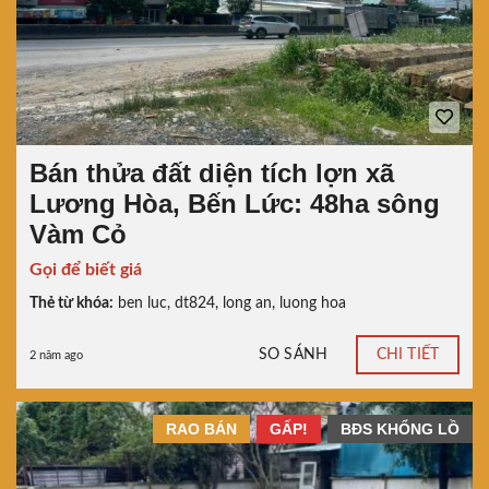
Bán thửa đất diện tích lợn xã
Lương Hòa, Bến Lức: 48ha sông
Vàm Cỏ
Gọi để biết giá
Thẻ từ khóa:
ben luc
,
dt824
,
long an
,
luong hoa
SO SÁNH
CHI TIẾT
2 năm ago
RAO BÁN
GẤP!
BĐS KHỔNG LỒ