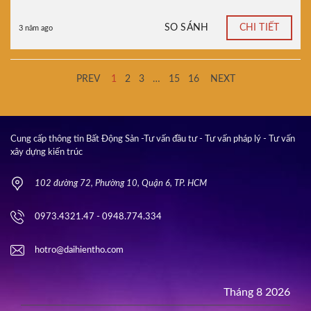
SO SÁNH
CHI TIẾT
3 năm ago
PREV
1
2
3
…
15
16
NEXT
Cung cấp thông tin Bất Động Sản -Tư vấn đầu tư - Tư vấn pháp lý - Tư vấn
xây dựng kiến trúc
102 đường 72, Phường 10, Quận 6, TP. HCM
0973.4321.47 - 0948.774.334
hotro@daihientho.com
Tháng 8 2026