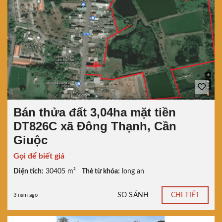
Bán thửa đất 3,04ha mặt tiền
DT826C xã Đông Thạnh, Cần
Giuộc
Gọi để biết giá
Diện tích:
30405 m²
Thẻ từ khóa:
long an
SO SÁNH
CHI TIẾT
3 năm ago