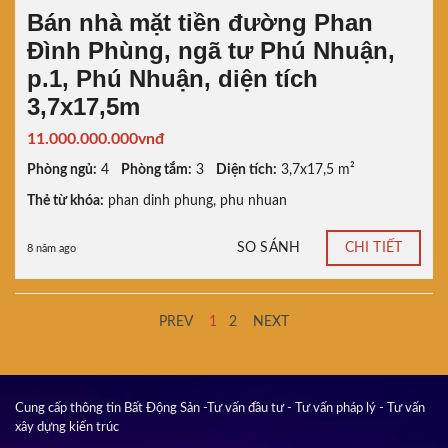
Bán nhà mặt tiền đường Phan
Đình Phùng, ngã tư Phú Nhuận,
p.1, Phú Nhuận, diện tích
3,7x17,5m
11.000.000.000vnđ
Phòng ngủ:
4
Phòng tắm:
3
Diện tích:
3,7x17,5 m²
Thẻ từ khóa:
phan dinh phung
,
phu nhuan
SO SÁNH
CHI TIẾT
8 năm ago
PREV
1
2
NEXT
Cung cấp thông tin Bất Động Sản -Tư vấn đầu tư - Tư vấn pháp lý - Tư vấn
xây dựng kiến trúc