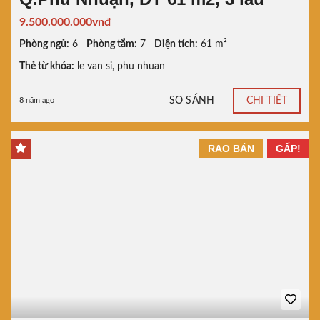
9.500.000.000vnđ
Phòng ngủ:
6
Phòng tắm:
7
Diện tích:
61 m²
Thẻ từ khóa:
le van si
,
phu nhuan
SO SÁNH
CHI TIẾT
8 năm ago
RAO BÁN
GẤP!