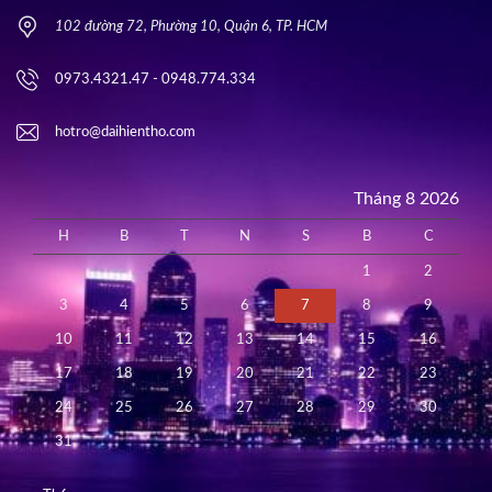
102 đường 72, Phường 10, Quận 6, TP. HCM
0973.4321.47 - 0948.774.334
hotro@daihientho.com
Tháng 8 2026
H
B
T
N
S
B
C
1
2
3
4
5
6
7
8
9
10
11
12
13
14
15
16
17
18
19
20
21
22
23
24
25
26
27
28
29
30
31