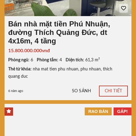
Bán nhà mặt tiền Phú Nhuận,
đường Thích Quảng Đức, dt
4x16m, 4 tầng
15.800.000.000vnđ
Phòng ngủ:
6
Phòng tắm:
4
Diện tích:
61,3 m²
Thẻ từ khóa:
nha mat tien phu nhuan
,
phu nhuan
,
thich
quang duc
SO SÁNH
CHI TIẾT
6 năm ago
RAO BÁN
GẤP!