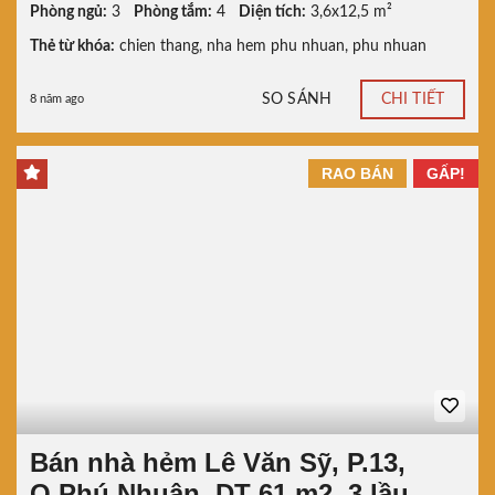
Phòng ngủ:
3
Phòng tắm:
4
Diện tích:
3,6x12,5 m²
Thẻ từ khóa:
chien thang
,
nha hem phu nhuan
,
phu nhuan
SO SÁNH
CHI TIẾT
8 năm ago
RAO BÁN
GẤP!
Bán nhà hẻm Lê Văn Sỹ, P.13,
Q.Phú Nhuận, DT 61 m2, 3 lầu