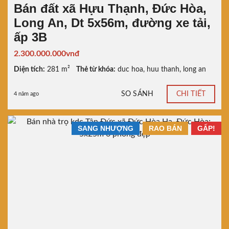
Bán đất xã Hựu Thạnh, Đức Hòa,
Long An, Dt 5x56m, đường xe tải,
ấp 3B
2.300.000.000vnđ
Diện tích:
281 m²
Thẻ từ khóa:
duc hoa
,
huu thanh
,
long an
SO SÁNH
CHI TIẾT
4 năm ago
SANG NHƯỢNG
RAO BÁN
GẤP!