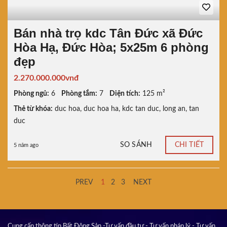
Bán nhà trọ kdc Tân Đức xã Đức
Hòa Hạ, Đức Hòa; 5x25m 6 phòng
đẹp
2.270.000.000vnđ
Phòng ngủ:
6
Phòng tắm:
7
Diện tích:
125 m²
Thẻ từ khóa:
duc hoa
,
duc hoa ha
,
kdc tan duc
,
long an
,
tan
duc
SO SÁNH
CHI TIẾT
5 năm ago
PREV
1
2
3
NEXT
Cung cấp thông tin Bất Động Sản -Tư vấn đầu tư - Tư vấn pháp lý - Tư vấn