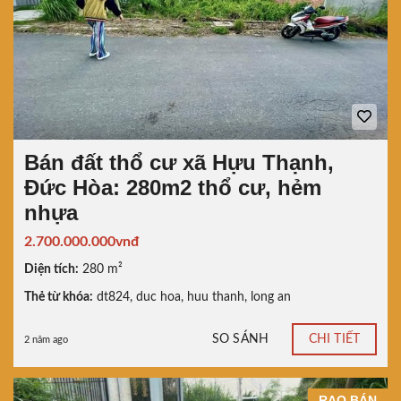
Bán đất thổ cư xã Hựu Thạnh,
Đức Hòa: 280m2 thổ cư, hẻm
nhựa
2.700.000.000vnđ
Diện tích:
280 m²
Thẻ từ khóa:
dt824
,
duc hoa
,
huu thanh
,
long an
SO SÁNH
CHI TIẾT
2 năm ago
RAO BÁN