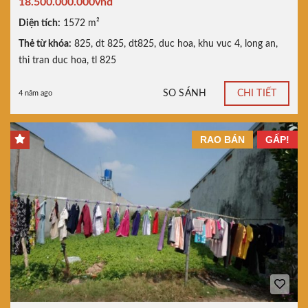
18.500.000.000vnđ
Diện tích:
1572 m²
Thẻ từ khóa:
825
,
dt 825
,
dt825
,
duc hoa
,
khu vuc 4
,
long an
,
thi tran duc hoa
,
tl 825
SO SÁNH
CHI TIẾT
4 năm ago
RAO BÁN
GẤP!