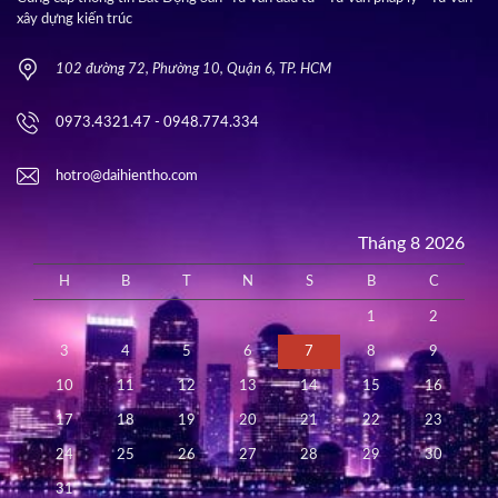
xây dựng kiến trúc
102 đường 72, Phường 10, Quận 6, TP. HCM
0973.4321.47 - 0948.774.334
hotro@daihientho.com
Tháng 8 2026
H
B
T
N
S
B
C
1
2
3
4
5
6
7
8
9
10
11
12
13
14
15
16
17
18
19
20
21
22
23
24
25
26
27
28
29
30
31