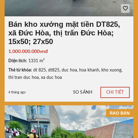
Bán kho xưởng mặt tiền DT825,
xã Đức Hòa, thị trấn Đức Hòa;
15x50; 27x50
1.000.000.000vnđ
Diện tích:
1331 m²
Thẻ từ khóa:
dt 825
,
dt825
,
duc hoa
,
hoa khanh
,
kho xuong
,
thi tran duc hoa
,
xa duc hoa
SO SÁNH
CHI TIẾT
4 tháng ago
RAO BÁN