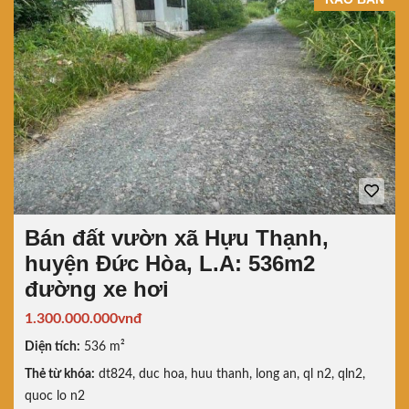
Bán đất vườn xã Hựu Thạnh,
huyện Đức Hòa, L.A: 536m2
đường xe hơi
1.300.000.000vnđ
Diện tích:
536 m²
Thẻ từ khóa:
dt824
,
duc hoa
,
huu thanh
,
long an
,
ql n2
,
qln2
,
quoc lo n2