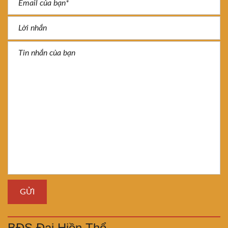
BĐS Đại Hiền Thổ