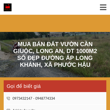
MUA BÁN ĐẤT VƯỜN CẦN
GIUỘC, LONG AN, DT 1000M2
SỔ ĐẸP ĐƯỜNG ẤP LONG
KHÁNH, XÃ PHƯỚC HẬU
Gọi để biết giá
0973432147 - 0948774334