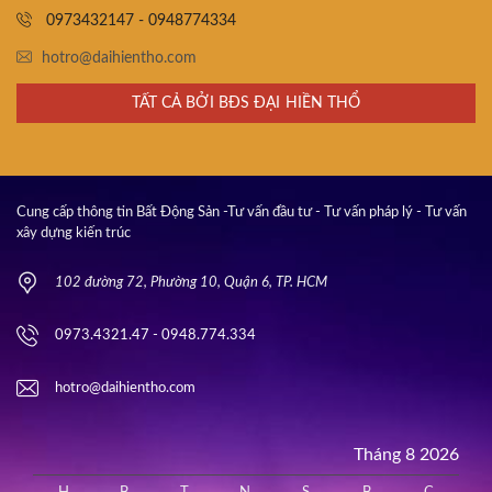
0973432147 - 0948774334
hotro@daihientho.com
TẤT CẢ BỞI BĐS ĐẠI HIỀN THỔ
Cung cấp thông tin Bất Động Sản -Tư vấn đầu tư - Tư vấn pháp lý - Tư vấn
xây dựng kiến trúc
102 đường 72, Phường 10, Quận 6, TP. HCM
0973.4321.47 - 0948.774.334
hotro@daihientho.com
Tháng 8 2026