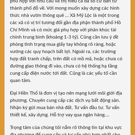
phù hợp với nhu cầu và thị hiếu cả đa số cư dân từ
thành phố đỗ về. Với mong muốn xây dựng các hình
thức nhà vườn thông quê … Xã Mỹ Lộc là một trong
các xã có vị trí tương đối gần địa phận thành phố Hồ
Chí Minh và có mức giá phụ hợp với phân khúc tài
chính trung bình (khoảng 1-3 tỷ). Cũng cần lưu ý đề
phòng tình trạng mua giấy tay không rõ ràng, hoặc
vướng các quy hoạch bất lợi. Ngoài ra, các trường
hợp đất tranh chấp, trên đất có mồ mã, hoặc chưa có
đường giao thông đi vào, chưa có hệ thống hạ tầng
cung cấp điện nước tới đất. Cũng là các yếu tố cần
quan tâm.
Đại Hiền Thổ là đơn vị tạo nên mạng lưới môi giới địa
phương. Chuyên cung cấp các dịch vụ bất động sản.
Nhận ký gửi mua bán nhà đất. Tư vấn đầu tư. Tư vấn
thiết kế, xây dựng. Hỗ trợ vay qua ngân hàng….
Trọng tâm của chúng tôi nắm rõ thông tin tại khu vực
địa phương để cung cấp và tư vấn phù hợp nhất cho