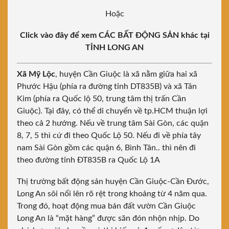
Hoặc
Click vào đây để xem CÁC BẤT ĐỘNG SẢN khác tại
TỈNH LONG AN
Xã Mỹ Lộc
, huyện Cần Giuộc là xã nằm giữa hai xã
Phước Hậu (phía ra đường tỉnh DT835B) và xã Tân
Kim (phía ra Quốc lộ 50, trung tâm thị trấn Cần
Giuộc). Tại đây, có thể di chuyển về tp.HCM thuận lợi
theo cả 2 hướng. Nếu về trung tâm Sài Gòn, các quận
8, 7, 5 thì cứ đi theo Quốc Lộ 50. Nếu đi về phía tây
nam Sài Gòn gồm các quận 6, Bình Tân.. thì nên đi
theo đường tỉnh ĐT835B ra Quốc Lộ 1A
Thị trường bất động sản huyện Cần Giuộc-Cần Đước,
Long An sôi nổi lên rõ rệt trong khoảng từ 4 năm qua.
Trong đó, hoạt động mua bán đất vườn Cần Giuộc
Long An là “mặt hàng” được săn đón nhộn nhịp. Do