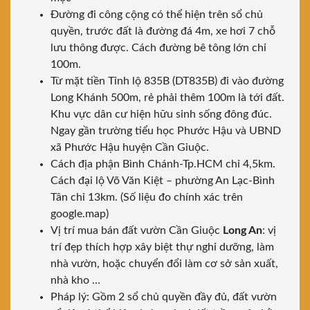
Đường đi công cộng có thể hiện trên sổ chủ
quyền, trước đất là đường đá 4m, xe hơi 7 chỗ
lưu thông được. Cách đường bê tông lớn chỉ
100m.
Từ mặt tiền Tỉnh lộ 835B (DT835B) đi vào đường
Long Khánh 500m, rẻ phải thêm 100m là tới đất.
Khu vực dân cư hiện hữu sinh sống đông đúc.
Ngay gần trường tiểu học Phước Hậu và UBND
xã Phước Hậu huyện Cần Giuộc.
Cách địa phận Bình Chánh-Tp.HCM chỉ 4,5km.
Cách đại lộ Võ Văn Kiệt – phường An Lạc-Bình
Tân chỉ 13km. (Số liệu đo chính xác trên
google.map)
Vị trí mua bán đất vườn Cần Giuộc
Long An
: vị
trí đẹp thích hợp xây biệt thự nghỉ dưỡng, làm
nhà vườn, hoặc chuyển đổi làm cơ sở sản xuất,
nhà kho …
Pháp lý: Gồm 2 sổ chủ quyền đầy đủ, đất vườn