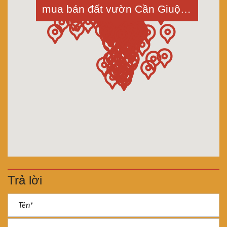
mua bán đất vườn Cần Giuộc, Long An, dt 1000m2 sổ đẹp đường ấp Long Khánh, xã Phước Hậu
Trả lời