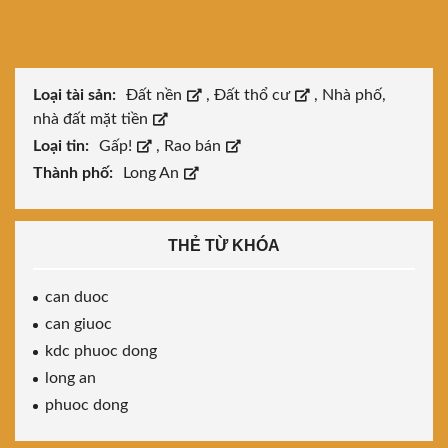
Loại tài sản:
Đất nền
,
Đất thổ cư
,
Nhà phố,
nhà đất mặt tiền
Loại tin:
Gấp!
,
Rao bán
Thành phố:
Long An
THẺ TỪ KHÓA
can duoc
can giuoc
kdc phuoc dong
long an
phuoc dong