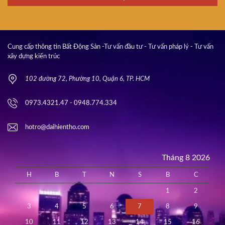
Cung cấp thông tin Bất Động Sản -Tư vấn đầu tư - Tư vấn pháp lý - Tư vấn
xây dựng kiến trúc
102 đường 72, Phường 10, Quận 6, TP. HCM
0973.4321.47 - 0948.774.334
hotro@daihientho.com
Tháng 8 2026
H
B
T
N
S
B
C
1
2
3
4
5
6
7
8
9
10
11
12
13
14
15
16