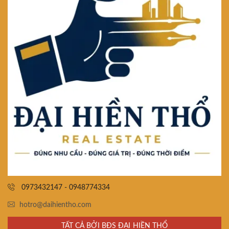
0973432147 - 0948774334
hotro@daihientho.com
TẤT CẢ BỞI BĐS ĐẠI HIỀN THỔ