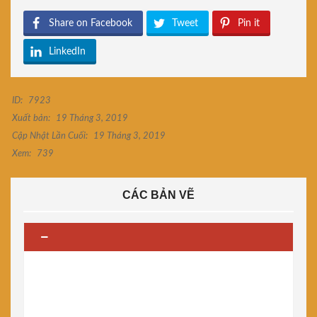
Share on Facebook
Tweet
Pin it
LinkedIn
ID:
7923
Xuất bản:
19 Tháng 3, 2019
Cập Nhật Lần Cuối:
19 Tháng 3, 2019
Xem:
739
CÁC BẢN VẼ