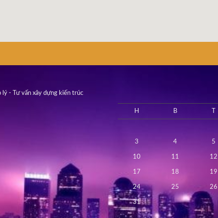
 lý - Tư vấn xây dựng kiến trúc
H
B
T
3
4
5
10
11
12
17
18
19
24
25
26
31