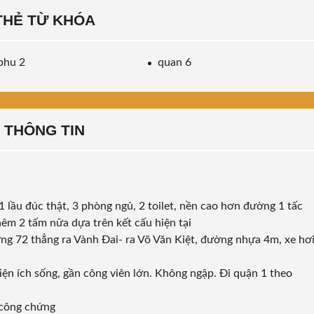
THẺ TỪ KHÓA
phu 2
quan 6
THÔNG TIN
1 lầu đúc thật, 3 phòng ngủ, 2 toilet, nền cao hơn đường 1 tấc
hêm 2 tấm nữa dựa trên kết cấu hiện tại
ờng 72 thẳng ra Vành Đai- ra Võ Văn Kiệt, đường nhựa 4m, xe hơ
ện ích sống, gần công viên lớn. Không ngập. Đi quận 1 theo
 công chứng