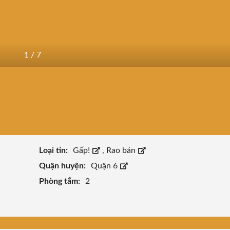
1
/
7
Loại tin:
Gấp!
,
Rao bán
Quận huyện:
Quận 6
Phòng tắm:
2