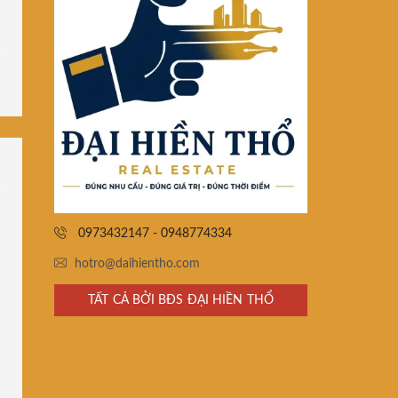
0973432147 - 0948774334
hotro@daihientho.com
TẤT CẢ BỞI BĐS ĐẠI HIỀN THỔ
i