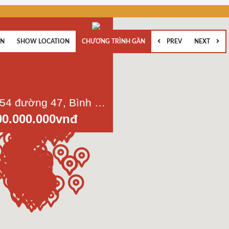
EN
SHOW LOCATION
CHƯƠNG TRÌNH GẦN
PREV
NEXT
Bán nhà 54 đường 47, Bình Phú 2, phường 10, quận 6, dt 3x10m, 1 lầu đúc thật
00.000.000vnđ