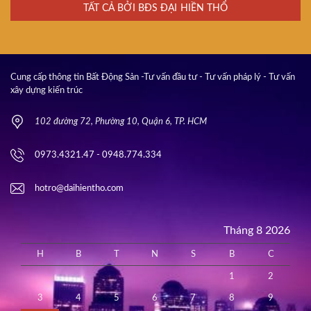
TẤT CẢ BỞI BĐS ĐẠI HIỀN THỔ
Cung cấp thông tin Bất Động Sản -Tư vấn đầu tư - Tư vấn pháp lý - Tư vấn
xây dựng kiến trúc
102 đường 72, Phường 10, Quận 6, TP. HCM
0973.4321.47 - 0948.774.334
hotro@daihientho.com
Tháng 8 2026
H
B
T
N
S
B
C
1
2
3
4
5
6
7
8
9