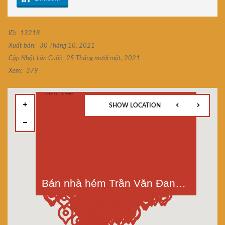
ID:
13218
Xuất bản:
30 Tháng 10, 2021
Cập Nhật Lần Cuối:
25 Tháng mười một, 2021
Xem:
379
SHOW LOCATION
Bán nhà hẻm Trần Văn Đang quận 3, thông ra Hoàng Sa. Dt 51m2, 2 lầu