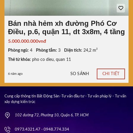
Bán nhà hẻm xh đường Phó Cơ
Điều, p.6, quận 11, dt 3x8m, 4 tầng
5.000.000.000vnđ
Phòng ngủ:
4
Phòng tắm:
3
Diện tích:
24,2 m²
Thẻ từ khóa:
pho co dieu
,
quan 11
SO SÁNH
CHI TIẾT
6 năm ago
Cung cấp thông tin Bất Động Sản -Tư vấn đầu tư - Tư vấn pháp lý - Tư vấn
xây dựng kiến trúc
102 đường 72, Phường 10, Quận 6, TP. HCM
0973.4321.47 - 0948.774.334