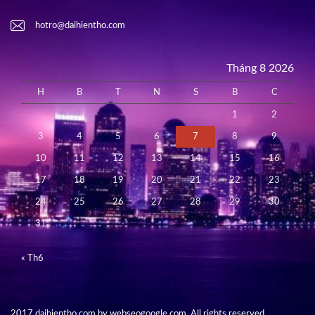
hotro@daihientho.com
Tháng 8 2026
H
B
T
N
S
B
C
1
2
3
4
5
6
7
8
9
10
11
12
13
14
15
16
17
18
19
20
21
22
23
24
25
26
27
28
29
30
31
« Th6
2017 daihientho.com by webseogoogle.com. All rights reserved.