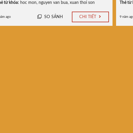
ẻ từ khóa:
hoc mon
,
nguyen van bua
,
xuan thoi son
Thẻ từ 
SO SÁNH
CHI TIẾT
năm ago
9 năm ag