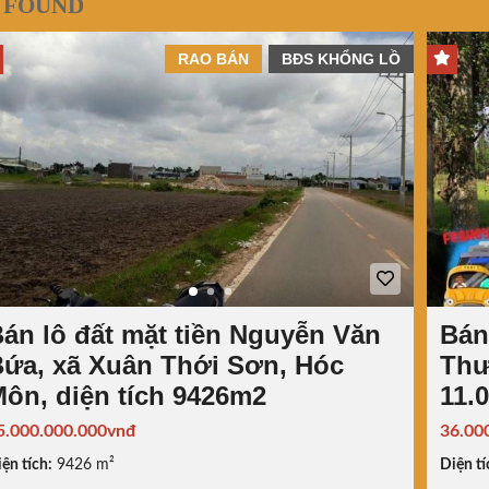
 FOUND
RAO BÁN
BĐS KHỔNG LỒ
án lô đất mặt tiền Nguyễn Văn
Bán
ứa, xã Xuân Thới Sơn, Hóc
Thư
ôn, diện tích 9426m2
11.
5.000.000.000vnđ
36.00
ện tích:
9426 m²
Diện tí