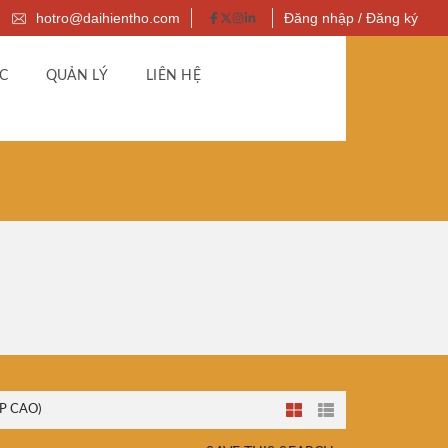
hotro@daihientho.com
Đăng nhập / Đăng ký
C
QUẢN LÝ
LIÊN HỆ
P CAO)