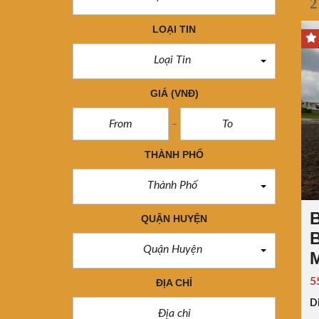
2
LOẠI TIN
Loại Tin
GIÁ
(VNĐ)
THÀNH PHỐ
Thành Phố
B
QUẬN HUYỆN
B
Quận Huyện
M
5
ĐỊA CHỈ
Di