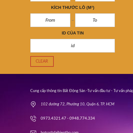
KÍCH THƯỚC LÔ
(M²)
ID CỦA TIN
CLEAR
Cung cấp thông tin Bất Động Sản -Tư vấn đầu tư - Tư vấn pháp
102 đường 72, Phường 10, Quận 6, TP. HCM
0973.4321.47 - 0948.774.334
hotro@daihientho.com