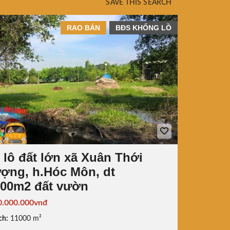
SAVE THIS SEARCH
RAO BÁN
BĐS KHỔNG LỒ
 lô đất lớn xã Xuân Thới
ợng, h.Hóc Môn, dt
000m2 đất vườn
0.000.000vnđ
ch:
11000 m²