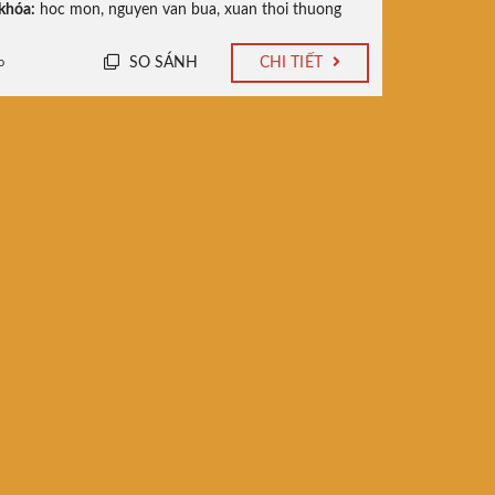
khóa:
hoc mon
,
nguyen van bua
,
xuan thoi thuong
SO SÁNH
CHI TIẾT
o