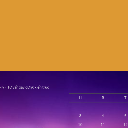
 lý - Tư vấn xây dựng kiến trúc
H
B
T
3
4
5
10
11
12