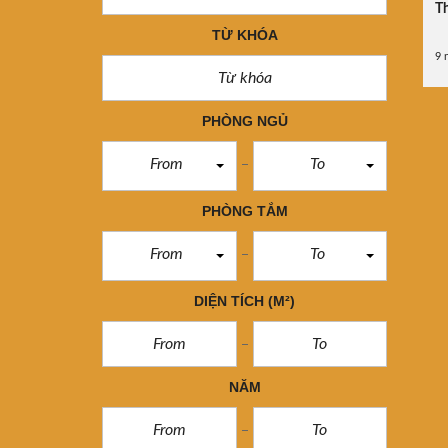
Th
TỪ KHÓA
9 
PHÒNG NGỦ
From
To
PHÒNG TẮM
From
To
DIỆN TÍCH
(M²)
NĂM