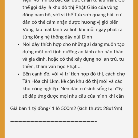
viện, với nhiều bậc đại đức chân tu lâu năm. Có
thể gọi đây là khu đô thị Phật Giáo của vùng
đông nam bộ, với vị thế Tựa sơn quang hải, cư
dân có thể cảm nhận được hương vị gió biển
Vũng Tàu mát lành và linh khí mỗi ngày phát ra
từng lòng hệ thống dãy núi Dinh
Nơi đây thích hợp cho những ai đang muốn tạo
dựng một nơi tịnh dưỡng an lành cho bản thân
và gia đình, hoặc có thể xây dựng nơi an trú, tu
thiền, tham vấn học Phật …
Bên cạnh đó, với vị trí tích hợp đô thị, cách chợ
Tân Hòa chỉ 1km, kề cận khu đô thị mới và các
khu công nghiệp. Nên dân cư sinh sống tại đây
sẽ đáp ứng được mọi nhu cầu của mình khi cần
Giá bán 1 tỷ đồng/ 1 lô 500m2 (kích thước 28x19m)
—————————————————————–