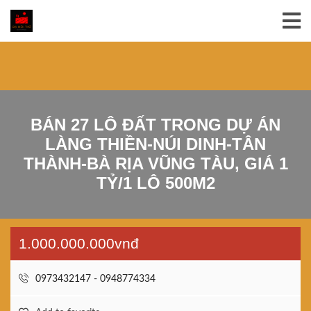
BÁN 27 LÔ ĐẤT TRONG DỰ ÁN
LÀNG THIỀN-NÚI DINH-TÂN
THÀNH-BÀ RỊA VŨNG TÀU, GIÁ 1
TỶ/1 LÔ 500M2
1.000.000.000vnđ
0973432147 - 0948774334