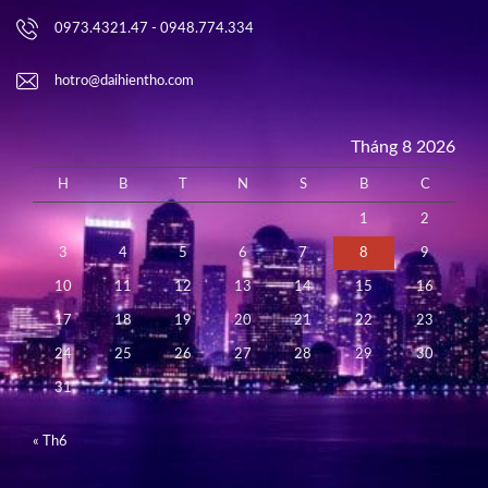
0973.4321.47 - 0948.774.334
hotro@daihientho.com
Tháng 8 2026
H
B
T
N
S
B
C
1
2
3
4
5
6
7
8
9
10
11
12
13
14
15
16
17
18
19
20
21
22
23
24
25
26
27
28
29
30
31
« Th6