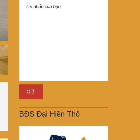
BĐS Đại Hiền Thổ