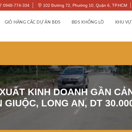
7 0948-774-334
102 Đường 72, Phường 10, Quận 6, TP.HCM
GIỎ HÀNG CÁC DỰ ÁN BĐS
BĐS KHỔNG LỒ
KHU VỰ
 XUẤT KINH DOANH GẦN CẢN
 GIUỘC, LONG AN, DT 30.00