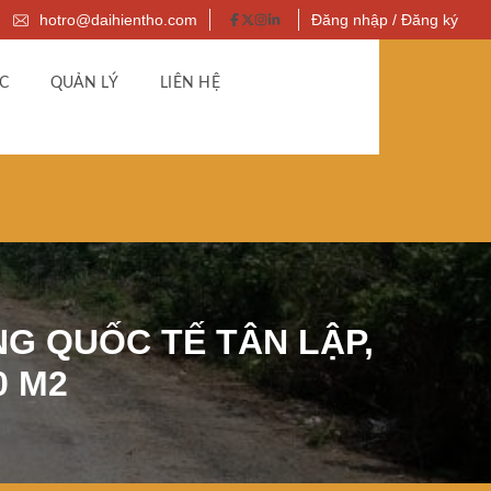
hotro@daihientho.com
Đăng nhập / Đăng ký
C
QUẢN LÝ
LIÊN HỆ
G QUỐC TẾ TÂN LẬP,
0 M2