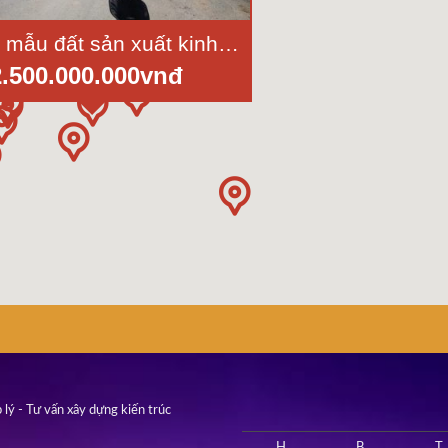
Bán 3 mẫu đất sản xuất kinh doanh gần cảng quốc tế Tân Lập, Cần Giuộc, Long An, DT 30.000 m2
2.500.000.000vnđ
 lý - Tư vấn xây dựng kiến trúc
H
B
T