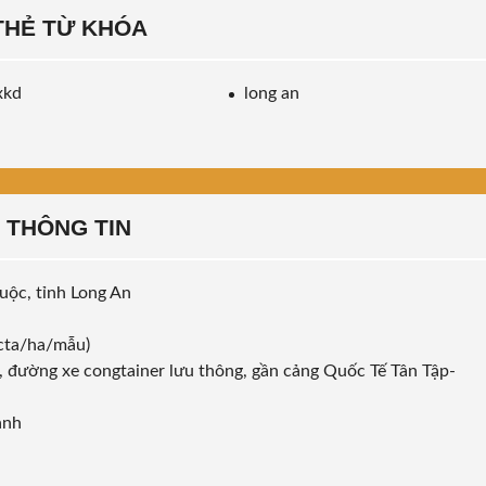
THẺ TỪ KHÓA
xkd
long an
THÔNG TIN
uộc, tỉnh Long An
cta/ha/mẫu)
m, đường xe congtainer lưu thông, gần cảng Quốc Tế Tân Tập-
anh