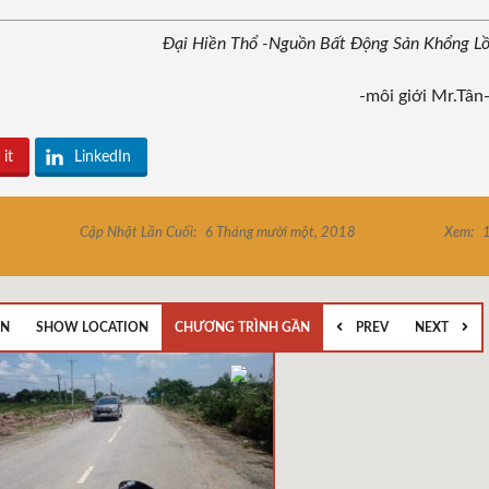
Đại Hiền Thổ -Nguồn Bất Động Sản Khổng L
-môi giới Mr.Tân
 it
LinkedIn
Cập Nhật Lần Cuối:
6 Tháng mười một, 2018
Xem:
1
EN
SHOW LOCATION
CHƯƠNG TRÌNH GẦN
PREV
NEXT