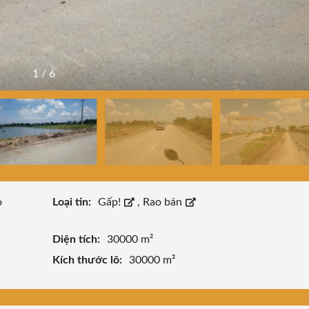
1
/
6
o
Loại tin:
Gấp!
,
Rao bán
Diện tích:
30000 m²
Kích thước lô:
30000 m²