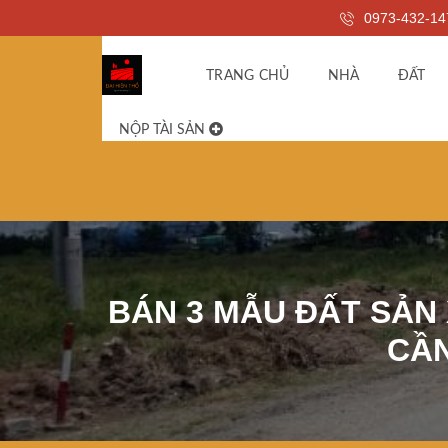
0973-432-14
TRANG CHỦ
NHÀ
ĐẤT
NỘP TÀI SẢN
BÁN 3 MẪU ĐẤT SẢN
CẦN