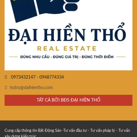
0973432147 - 0948774334
hotro@daihientho.com
TẤT CẢ BỞI BĐS ĐẠI HIỀN THỔ
Cung cấp thông tin Bất Động Sản -Tư vấn đầu tư - Tư vấn pháp lý - Tư vấn
xây dựng kiến trúc