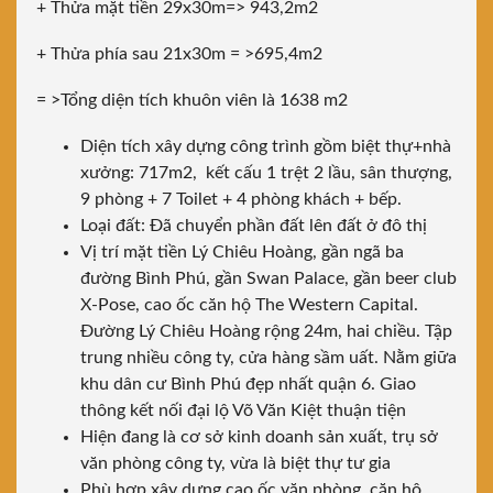
+ Thửa mặt tiền 29x30m=> 943,2m2
+ Thửa phía sau 21x30m = >695,4m2
= >Tổng diện tích khuôn viên là 1638 m2
Diện tích xây dựng công trình gồm biệt thự+nhà
xưởng: 717m2, kết cấu 1 trệt 2 lầu, sân thượng,
9 phòng + 7 Toilet + 4 phòng khách + bếp.
Loại đất: Đã chuyển phần đất lên đất ở đô thị
Vị trí mặt tiền Lý Chiêu Hoàng, gần ngã ba
đường Bình Phú, gần Swan Palace, gần beer club
X-Pose, cao ốc căn hộ The Western Capital.
Đường Lý Chiêu Hoàng rộng 24m, hai chiều. Tập
trung nhiều công ty, cửa hàng sầm uất. Nằm giữa
khu dân cư Bình Phú đẹp nhất quận 6. Giao
thông kết nối đại lộ Võ Văn Kiệt thuận tiện
Hiện đang là cơ sở kinh doanh sản xuất, trụ sở
văn phòng công ty, vừa là biệt thự tư gia
Phù hợp xây dựng cao ốc văn phòng, căn hộ