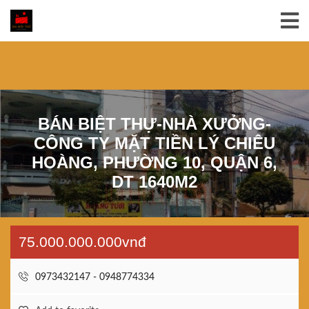
BÁN BIỆT THỰ-NHÀ XƯỞNG-
CÔNG TY MẶT TIỀN LÝ CHIÊU
HOÀNG, PHƯỜNG 10, QUẬN 6,
DT 1640M2
75.000.000.000vnđ
0973432147 - 0948774334