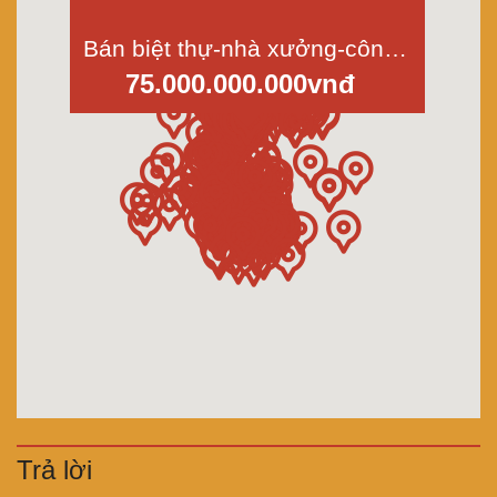
Bán biệt thự-nhà xưởng-công ty mặt tiền Lý Chiêu Hoàng, phường 10, quận 6, dt 1640m2
75.000.000.000vnđ
Trả lời