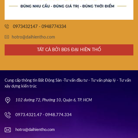
0973432147 - 0948774334
hotro@daihientho.com
TẤT CẢ BỞI BĐS ĐẠI HIỀN THỔ
Cung cấp thông tin Bất Động Sản -Tư vấn đầu tư - Tư vấn pháp lý - Tư vấn
xây dựng kiến trúc
102 đường 72, Phường 10, Quận 6, TP. HCM
0973.4321.47 - 0948.774.334
hotro@daihientho.com