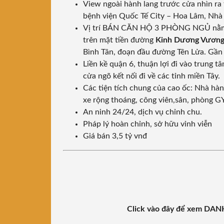
View ngoài hành lang trước cửa nhìn ra
bệnh viện Quốc Tế City – Hoa Lâm, Nhà
Vị trí BÁN CĂN HỘ 3 PHÒNG NGỦ nằm tạ
trên mặt tiền đường
Kinh Dương Vươn
Bình Tân, đoạn đầu đường Tên Lửa. Gần 
Liền kề quận 6, thuận lợi đi vào trung t
cửa ngõ kết nối đi về các tỉnh miền Tây.
Các tiện tích chung của cao ốc: Nhà hàn
xe rộng thoáng, công viên,sân, phòng 
An ninh 24/24, dịch vụ chỉnh chu.
Pháp lý hoàn chỉnh, sở hữu vỉnh viễn
Giá bán 3,5 tỷ vnđ
Click vào đây để xem D