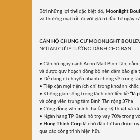
Bởi những lợi thế đặc biệt đó,
Moonlight Bou
và thương mại tối ưu với giá trị đầu tư ngày c
——————————————————————–
CĂN HỘ CHUNG CƯ MOONLIGHT BOULE
NƠI AN CƯ LÝ TƯỞNG DÀNH CHO BẠN
• Căn hộ ngay cạnh Aeon Mall Bình Tân, nằm t
và được quy hoạch đồng bộ nên đảm bảo gia tă
• Dễ dàng di chuyển nhanh chóng về trung t
• Tiếp cận mọi tiện ích chỉ trong khoảnh khắc
• Không gian sống trong lành nhờ liền kề
“lá 
và công viên trung tâm Bình Tân rộng 37ha
• Cộng đồng văn minh, hạ tầng kỹ thuật và xã 
• Ngân hàng TP Bank hỗ trợ vay 70% trong v
•
Hung Thinh Corp
là chủ đầu tư tạo được uy
qua các công trình hiện hữu