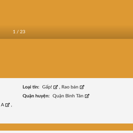
1
/
23
Loại tin:
Gấp!
,
Rao bán
Quận huyện:
Quận Bình Tân
c A
,