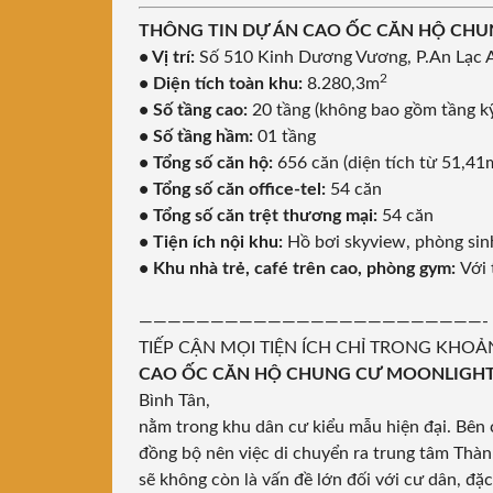
THÔNG TIN DỰ ÁN CAO ỐC CĂN HỘ CH
• Vị trí:
Số 510 Kinh Dương Vương, P.An Lạc 
2
• Diện tích toàn khu:
8.280,3m
• Số tầng cao:
20 tầng (không bao gồm tầng kỹ
• Số tầng hầm:
01 tầng
• Tổng số căn hộ:
656 căn (diện tích từ 51,41
• Tổng số căn office-tel:
54 căn
• Tổng số căn trệt thương mại:
54 căn
• Tiện ích nội khu:
Hồ bơi skyview, phòng sin
• Khu nhà trẻ, café trên cao, phòng gym:
Với 
————————————————————————-
TIẾP CẬN MỌI TIỆN ÍCH CHỈ TRONG KHO
CAO ỐC CĂN HỘ CHUNG CƯ MOONLIGH
Bình Tân,
nằm trong khu dân cư kiểu mẫu hiện đại. Bên
đồng bộ nên việc di chuyển ra trung tâm Thà
sẽ không còn là vấn đề lớn đối với cư dân, đặc