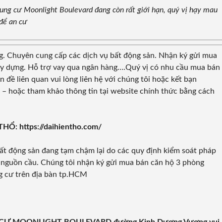
hung cư Moonlight Boulevard đang còn rất giới hạn, quý vị hạy mau
để an cư
g. Chuyên cung cấp các dịch vụ bất động sản. Nhận ký gửi mua
 xây dựng. Hỗ trợ vay qua ngân hàng….Quý vị có nhu cầu mua bán
 đề liên quan vui lòng liên hệ với chúng tôi hoặc kết bạn
 – hoặc tham khảo thông tin tại website chính thức bằng cách
HỔ: https://daihientho.com/
ất động sản đang tạm chậm lại do các quy định kiểm soát pháp
 nguồn cầu. Chúng tôi nhận ký gửi mua bán căn hộ 3 phòng
g cư trên địa bàn tp.HCM