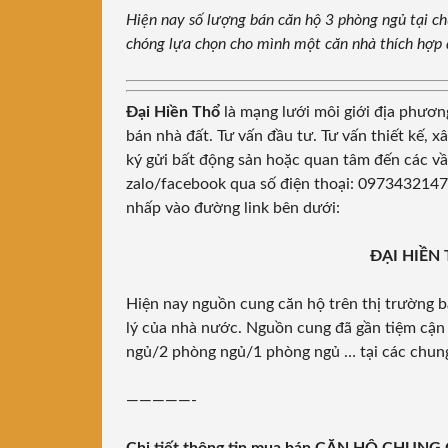
Hiện nay số lượng bán căn hộ 3 phòng ngủ tại c
chóng lựa chọn cho mình một căn nhà thích hợp 
Đại Hiền Thổ
là mạng lưới môi giới địa phươn
bán nhà đất. Tư vấn đầu tư. Tư vấn thiết kế,
ký gửi bất động sản hoặc quan tâm đến các vần
zalo/facebook qua số điện thoại: 0973432147
nhấp vào đường link bên dưới:
ĐẠI HIỀN T
Hiện nay nguồn cung căn hộ trên thị trường b
lý của nhà nước. Nguồn cung đã gần tiệm cận
ngủ/2 phòng ngủ/1 phòng ngủ … tại các chun
—————-