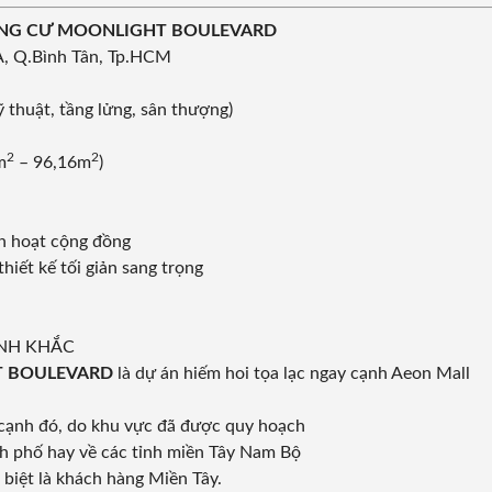
UNG CƯ MOONLIGHT BOULEVARD
A, Q.Bình Tân, Tp.HCM
 thuật, tầng lửng, sân thượng)
2
2
m
– 96,16m
)
h hoạt cộng đồng
thiết kế tối giản sang trọng
ẢNH KHẮC
T BOULEVARD
là dự án hiếm hoi tọa lạc ngay cạnh Aeon Mall
 cạnh đó, do khu vực đã được quy hoạch
nh phố hay về các tỉnh miền Tây Nam Bộ
 biệt là khách hàng Miền Tây.