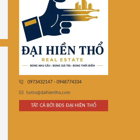
0973432147 - 0948774334
hotro@daihientho.com
TẤT CẢ BỞI BĐS ĐẠI HIỀN THỔ