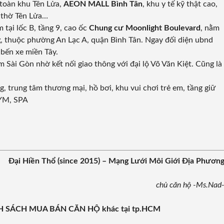
 toàn khu Tên Lửa,
AEON MALL Bình Tân
, khu y tế kỹ thật cao,
 thờ Tên Lửa…
i lốc B, tầng 9, cao ốc
Chung cư Moonlight Boulevard
, nằm
g
, thuộc phường An Lạc A, quận Bình Tân. Ngay đối diện ubnd
bến xe miền Tây.
âm Sài Gòn nhờ kết nối giao thông với đại lộ Võ Văn Kiệt. Cũng là
g, trung tâm thương mại, hồ bơi, khu vui chơi trẻ em, tầng giữ
GYM, SPA
Đại Hiền Thổ (since 2015)
– Mạng Lưới Môi Giới Địa Phươn
chủ căn hộ -Ms.Nad
ANH SÁCH MUA BÁN CĂN HỘ khác tại tp.HCM