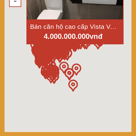
Bán căn hộ cao cấp Vista Verde MT Đồng Văn Cống, Quận 2, tầng 15, dt 84m2
4.000.000.000vnđ