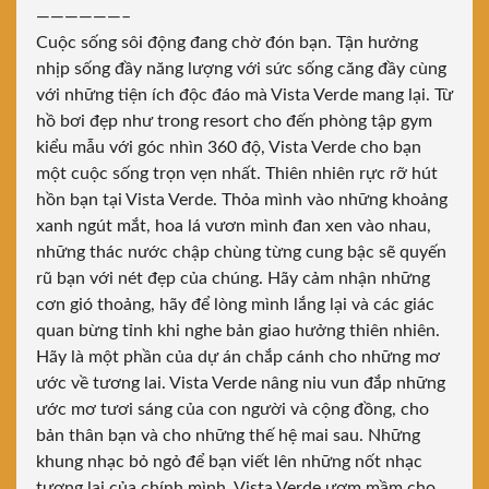
——————–
Cuộc sống sôi động đang chờ đón bạn. Tận hưởng
nhịp sống đầy năng lượng với sức sống căng đầy cùng
với những tiện ích độc đáo mà Vista Verde mang lại. Từ
hồ bơi đẹp như trong resort cho đến phòng tập gym
kiểu mẫu với góc nhìn 360 độ, Vista Verde cho bạn
một cuộc sống trọn vẹn nhất. Thiên nhiên rực rỡ hút
hồn bạn tại Vista Verde. Thỏa mình vào những khoảng
xanh ngút mắt, hoa lá vươn mình đan xen vào nhau,
những thác nước chập chùng từng cung bậc sẽ quyến
rũ bạn với nét đẹp của chúng. Hãy cảm nhận những
cơn gió thoảng, hãy để lòng mình lắng lại và các giác
quan bừng tỉnh khi nghe bản giao hưởng thiên nhiên.
Hãy là một phần của dự án chắp cánh cho những mơ
ước về tương lai. Vista Verde nâng niu vun đắp những
ước mơ tươi sáng của con người và cộng đồng, cho
bản thân bạn và cho những thế hệ mai sau. Những
khung nhạc bỏ ngỏ để bạn viết lên những nốt nhạc
tương lai của chính mình. Vista Verde ươm mầm cho