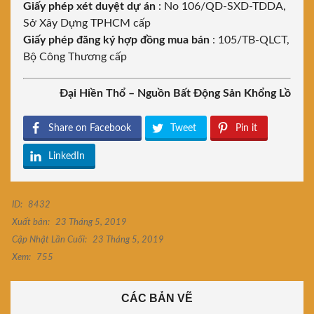
Giấy phép xét duyệt dự án
: No 106/QD-SXD-TDDA,
Sở Xây Dựng TPHCM cấp
Giấy phép đăng ký hợp đồng mua bán
: 105/TB-QLCT,
Bộ Công Thương cấp
Đại Hiền Thổ – Nguồn Bất Động Sản Khổng Lồ
Share on Facebook
Tweet
Pin it
LinkedIn
ID:
8432
Xuất bản:
23 Tháng 5, 2019
Cập Nhật Lần Cuối:
23 Tháng 5, 2019
Xem:
755
CÁC BẢN VẼ