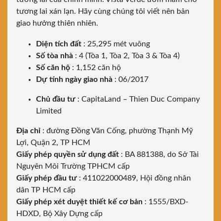
tương lai xán lạn. Hãy cùng chúng tôi viết nên bản
giao hưởng thiên nhiên.
Diện tích đất
: 25,295 mét vuông
Số tòa nhà
: 4 (Tòa 1, Tòa 2, Tòa 3 & Tòa 4)
Số căn hộ
: 1,152 căn hộ
Dự tính ngày giao nhà
: 06/2017
Chủ đầu tư
: CapitaLand – Thien Duc Company
Limited
Địa chỉ
: đường Đồng Văn Cống, phường Thạnh Mỹ
Lợi, Quận 2, TP HCM
Giấy phép quyền sử dụng đất
: BA 881388, do Sở Tài
Nguyên Môi Trường TPHCM cấp
Giấy phép đầu tư
: 411022000489, Hội đồng nhân
dân TP HCM cấp
Giấy phép xét duyệt thiết kế cơ bản
: 1555/BXD-
HDXD, Bộ Xây Dựng cấp