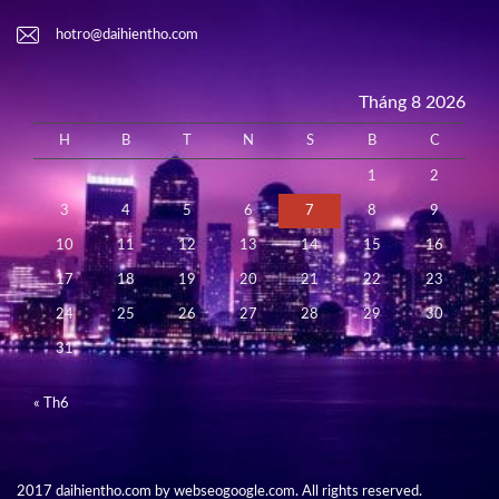
hotro@daihientho.com
Tháng 8 2026
H
B
T
N
S
B
C
1
2
3
4
5
6
7
8
9
10
11
12
13
14
15
16
17
18
19
20
21
22
23
24
25
26
27
28
29
30
31
« Th6
2017 daihientho.com by webseogoogle.com. All rights reserved.