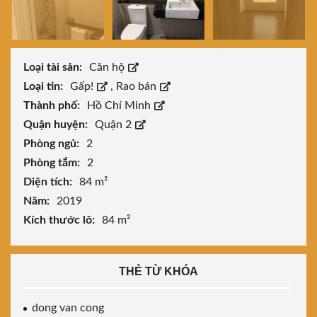
Loại tài sản:
Căn hộ
Loại tin:
Gấp!
,
Rao bán
Thành phố:
Hồ Chí Minh
Quận huyện:
Quận 2
Phòng ngủ:
2
Phòng tắm:
2
Diện tích:
84 m²
Năm:
2019
Kích thước lô:
84 m²
THẺ TỪ KHÓA
dong van cong