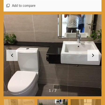
Add to compare
1
/
7