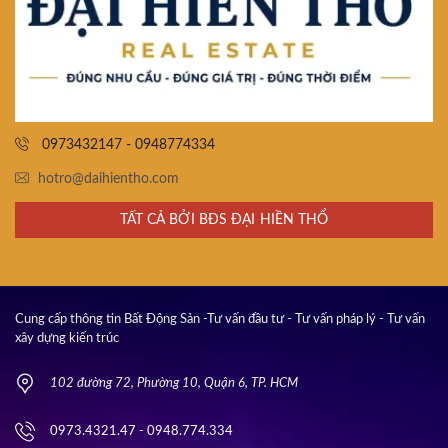
0973432147 - 0948774334
hotro@daihientho.com
TẤT CẢ BỞI BĐS ĐẠI HIỀN THỔ
Cung cấp thông tin Bất Động Sản -Tư vấn đầu tư - Tư vấn pháp lý - Tư vấn
xây dựng kiến trúc
102 đường 72, Phường 10, Quận 6, TP. HCM
0973.4321.47 - 0948.774.334