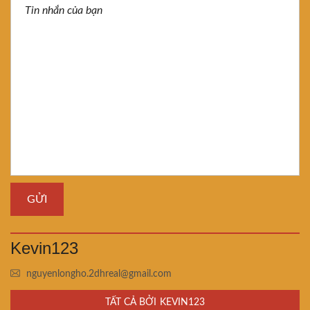
Kevin123
nguyenlongho.2dhreal@gmail.com
TẤT CẢ BỞI KEVIN123