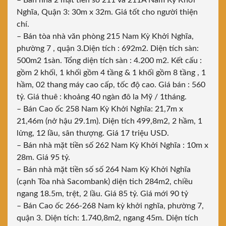
– Bán nhà 2 mặt tiền số 211 và 211A Nam Kỳ Khởi
Nghĩa, Quận 3: 30m x 32m. Giá tốt cho người thiện
chí.
– Bán tòa nhà văn phòng 215 Nam Kỳ Khởi Nghĩa,
phường 7 , quận 3.Diện tích : 692m2. Diện tích sàn:
500m2 1sàn. Tổng diện tích sàn : 4.200 m2. Kết cấu :
gồm 2 khối, 1 khối gồm 4 tầng & 1 khối gồm 8 tầng , 1
hầm, 02 thang máy cao cấp, tốc độ cao. Giá bán : 560
tỷ. Giá thuê : khoảng 40 ngàn đô la Mỹ / 1tháng.
– Bán Cao ốc 258 Nam Kỳ Khởi Nghĩa: 21,7m x
21,46m (nở hậu 29.1m). Diện tích 499,8m2, 2 hầm, 1
lửng, 12 lầu, sân thượng. Giá 17 triệu USD.
– Bán nhà mặt tiền số 262 Nam Kỳ Khởi Nghĩa : 10m x
28m. Giá 95 tỷ.
– Bán nhà mặt tiền số số 264 Nam Kỳ Khởi Nghĩa
(cạnh Tòa nhà Sacombank) diện tich 284m2, chiều
ngang 18.5m, trệt, 2 lầu. Giá 85 tỷ. Giá mới 90 tỷ
– Bán Cao ốc 266-268 Nam kỳ khởi nghĩa, phường 7,
quận 3. Diện tích: 1.740,8m2, ngang 45m. Diện tích