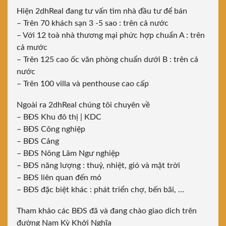
Hiện 2dhReal đang tư vấn tìm nhà đầu tư để bán
– Trên 70 khách sạn 3 -5 sao : trên cả nước
– Với 12 toà nhà thương mại phức hợp chuẩn A : trên
cả mước
– Trên 125 cao ốc văn phòng chuẩn dưới B : trên cả
nước
– Trên 100 villa và penthouse cao cấp
Ngoài ra 2dhReal chúng tôi chuyên về
– BĐS Khu đô thị | KDC
– BĐS Công nghiệp
– BĐS Cảng
– BĐS Nông Lâm Ngư nghiệp
– BĐS năng lượng : thuỷ, nhiệt, gió và mặt trời
– BĐS liên quan đến mỏ
– BĐS đặc biệt khác : phát triển chợ, bến bãi, …
Tham khảo các BĐS đã và đang chào giao dich trên
đường Nam Kỳ Khởi Nghĩa