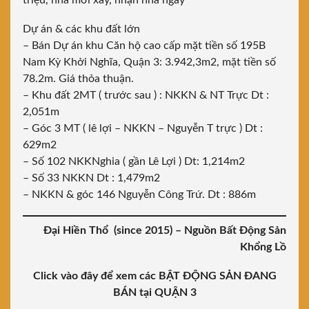
triệu, nhà mới xây, nhận nhà ngay
Dự án & các khu đất lớn
– Bán Dự án khu Căn hộ cao cấp mặt tiền số 195B
Nam Kỳ Khởi Nghĩa, Quận 3: 3.942,3m2, mặt tiền số
78.2m. Giá thỏa thuận.
– Khu đất 2MT ( trước sau ) : NKKN & NT Trực Dt :
2,051m
– Góc 3 MT ( lê lợi – NKKN – Nguyễn T trực ) Dt :
629m2
– Số 102 NKKNghia ( gần Lê Lợi ) Dt: 1,214m2
– Số 33 NKKN Dt : 1,479m2
– NKKN & góc 146 Nguyễn Công Trứ. Dt : 886m
Đại Hiền Thổ (since 2015) – Nguồn Bất Động Sản
Khổng Lồ
Click vào đây để xem các BẬT ĐỘNG SẢN ĐANG
BÁN tại QUẬN 3