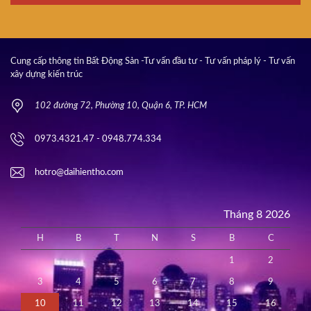
Cung cấp thông tin Bất Động Sản -Tư vấn đầu tư - Tư vấn pháp lý - Tư vấn
xây dựng kiến trúc
102 đường 72, Phường 10, Quận 6, TP. HCM
0973.4321.47 - 0948.774.334
hotro@daihientho.com
Tháng 8 2026
H
B
T
N
S
B
C
1
2
3
4
5
6
7
8
9
10
11
12
13
14
15
16