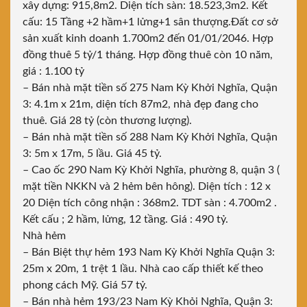
xây dựng: 915,8m2. Diện tích sàn: 18.523,3m2. Kết
cấu: 15 Tầng +2 hầm+1 lửng+1 sân thượng.Đất cơ sở
sản xuất kinh doanh 1.700m2 đến 01/01/2046. Hợp
đồng thuê 5 tỷ/1 tháng. Hợp đồng thuê còn 10 năm,
giá : 1.100 tỷ
– Bán nhà mặt tiền số 275 Nam Kỳ Khởi Nghĩa, Quận
3: 4.1m x 21m, diện tích 87m2, nhà đẹp đang cho
thuê. Giá 28 tỷ (còn thương lượng).
– Bán nhà mặt tiền số 288 Nam Kỳ Khởi Nghĩa, Quận
3: 5m x 17m, 5 lầu. Giá 45 tỷ.
– Cao ốc 290 Nam Kỳ Khởi Nghĩa, phường 8, quận 3 (
mặt tiền NKKN và 2 hẻm bên hông). Diện tích : 12 x
20 Diện tích công nhận : 368m2. TDT sàn : 4.700m2 .
Kết cấu ; 2 hầm, lửng, 12 tầng. Giá : 490 tỷ.
Nhà hẻm
– Bán Biệt thự hẻm 193 Nam Kỳ Khởi Nghĩa Quận 3:
25m x 20m, 1 trệt 1 lầu. Nhà cao cấp thiết kế theo
phong cách Mỹ. Giá 57 tỷ.
– Bán nhà hẻm 193/23 Nam Kỳ Khỏi Nghĩa, Quận 3: