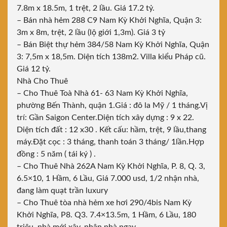
7.8m x 18.5m, 1 trệt, 2 lầu. Giá 17.2 tỷ.
– Bán nhà hẻm 288 C9 Nam Kỳ Khởi Nghĩa, Quận 3:
3m x 8m, trệt, 2 lầu (lộ giới 1,3m). Giá 3 tỷ
– Bán Biệt thự hẻm 384/58 Nam Kỳ Khởi Nghĩa, Quận
3: 7,5m x 18,5m. Diện tích 138m2. Villa kiểu Pháp cũ.
Giá 12 tỷ.
Nhà Cho Thuê
– Cho Thuê Toà Nhà 61- 63 Nam Kỳ Khởi Nghĩa,
phường Bến Thành, quận 1.Giá : đô la Mỹ / 1 tháng.Vị
trí: Gần Saigon Center.Diện tích xây dựng : 9 x 22.
Diện tích đất : 12 x30 . Kết cấu: hầm, trệt, 9 lầu,thang
máy.Đặt cọc : 3 tháng, thanh toán 3 tháng/ 1lần.Hợp
đồng : 5 năm ( tái ký ) .
– Cho Thuê Nhà 262A Nam Kỳ Khởi Nghĩa, P. 8, Q. 3,
6.5×10, 1 Hầm, 6 Lầu, Giá 7.000 usd, 1/2 nhận nhà,
đang làm quạt trần luxury
– Cho Thuê tòa nhà hẻm xe hơi 290/4bis Nam Kỳ
Khởi Nghĩa, P8. Q3. 7.4×13.5m, 1 Hầm, 6 Lầu, 180