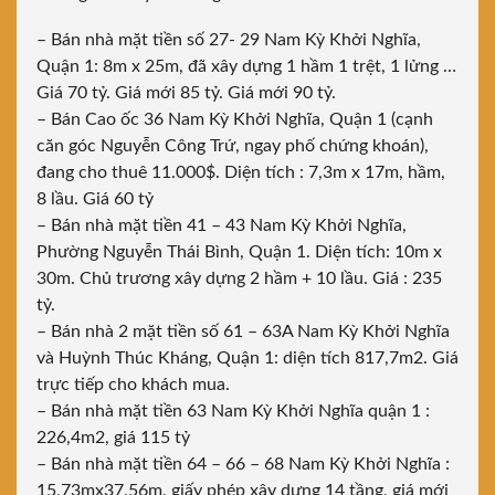
– Bán nhà mặt tiền số 27- 29 Nam Kỳ Khởi Nghĩa,
Quận 1: 8m x 25m, đã xây dựng 1 hầm 1 trệt, 1 lửng …
Giá 70 tỷ. Giá mới 85 tỷ. Giá mới 90 tỷ.
– Bán Cao ốc 36 Nam Kỳ Khởi Nghĩa, Quận 1 (cạnh
căn góc Nguyễn Công Trứ, ngay phố chứng khoán),
đang cho thuê 11.000$. Diện tích : 7,3m x 17m, hầm,
8 lầu. Giá 60 tỷ
– Bán nhà mặt tiền 41 – 43 Nam Kỳ Khởi Nghĩa,
Phường Nguyễn Thái Bình, Quận 1. Diện tích: 10m x
30m. Chủ trương xây dựng 2 hầm + 10 lầu. Giá : 235
tỷ.
– Bán nhà 2 mặt tiền số 61 – 63A Nam Kỳ Khởi Nghĩa
và Huỳnh Thúc Kháng, Quận 1: diện tích 817,7m2. Giá
trực tiếp cho khách mua.
– Bán nhà mặt tiền 63 Nam Kỳ Khởi Nghĩa quận 1 :
226,4m2, giá 115 tỷ
– Bán nhà mặt tiền 64 – 66 – 68 Nam Kỳ Khởi Nghĩa :
15,73mx37,56m, giấy phép xây dựng 14 tầng, giá mới