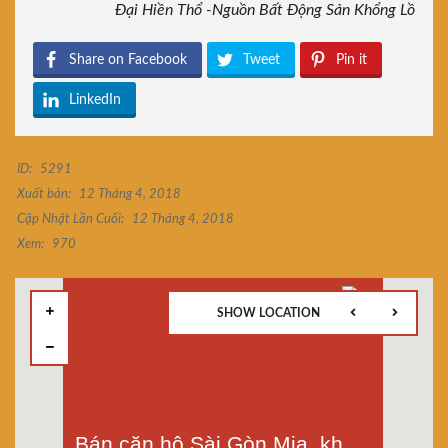
Đại Hiền Thổ -Nguồn Bất Động Sản Khổng Lồ
Share on Facebook
Tweet
Pin it
LinkedIn
ID:
5291
Xuất bản:
12 Tháng 4, 2018
Cập Nhật Lần Cuối:
12 Tháng 4, 2018
Xem:
970
SHOW LOCATION
Bán căn hộ Sài Gòn Mia, khu Trung Sơn, Bình Hưng, Bình Chánh, tầng 15, căn 2 phòng ngủ