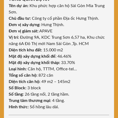
Tên dự án:
Khu phức hợp căn hộ Sài Gòn Mia Trung
Sơn.
Chủ đầu tư:
Công ty cổ phần Địa ốc Hưng Thịnh.
Đơn vị xây dựng:
Hưng Thịnh.
Đơn vị giám sát:
APAVE
Vị trí:
Đường 9A, KDC Trung Sơn 6,57 ha, Khu chức
năng 6A Đô Thị mới Nam Sài Gòn ,Tp. HCM
Diện tích khu đất:
15.000 m2
Mật độ xây dựng khối đế:
46.46%
Mật độ xây dựng khối tháp:
33.70%
Loại hình:
Căn hộ, TTTM, Office-tel…
Tổng số căn hộ:
872 căn
Diện tích căn hộ:
49 m2 – 145m2
Số Block:
3 block
Số tầng:
26 tầng nổi, 2 tầng hầm.
Trung tâm thương mại:
4 tầng.
Hình thức:
Sổ hồng lâu dài.