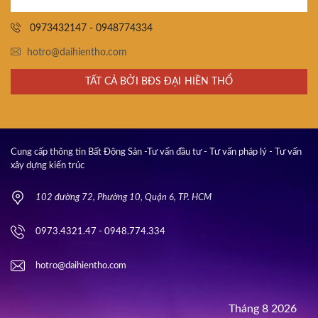
0973432147 - 0948774334
hotro@daihientho.com
TẤT CẢ BỞI BĐS ĐẠI HIỀN THỔ
Cung cấp thông tin Bất Động Sản -Tư vấn đầu tư - Tư vấn pháp lý - Tư vấn
xây dựng kiến trúc
102 đường 72, Phường 10, Quận 6, TP. HCM
0973.4321.47 - 0948.774.334
hotro@daihientho.com
Tháng 8 2026